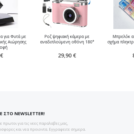
α για Φυτά με
Ροζ ψηφιακή κάμερα με
Μπρελόκ αν
ικής Αιώρησης
αναδιπλούμενη οθόνη 180°
σχήμα πληκτρ
ροφή
 €
29,90 €
Ε ΣΤΟ NEWSLETTER!
 πρωτοι για τις νεες παραλαβες μας,
σφορες και νεα προιοντα. Εγγραφειτε σημερα.