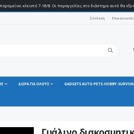
παραμείνει κλειστό 7-18/8. Οι παραγγελίες στο διάστημα αυτό θα εξ
Σύνδεση
Επικοινωνεί
RE
ΔΩΡΑ ΓΙΑ ΟΛΟΥΣ
GADGETS AUTO-PETS-HOBBY-SURVIVA
Γυάλινο διακοσμητικ