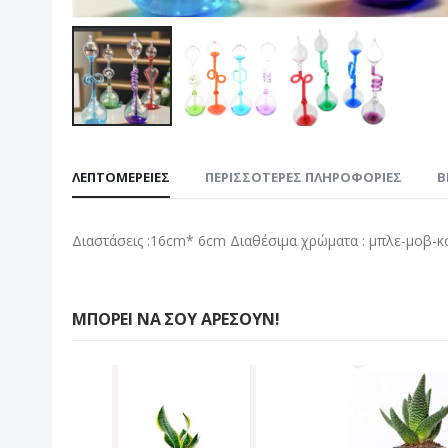
Μετάβαση
στην
ΛΕΠΤΟΜΈΡΕΙΕΣ
ΠΕΡΙΣΣΌΤΕΡΕΣ ΠΛΗΡΟΦΟΡΊΕΣ
B
αρχή
της
συλλογής
Διαστάσεις :16cm* 6cm Διαθέσιμα χρώματα : μπλε-μοβ-κ
εικόνων
ΜΠΟΡΕΊ ΝΑ ΣΟΥ ΑΡΈΣΟΥΝ!