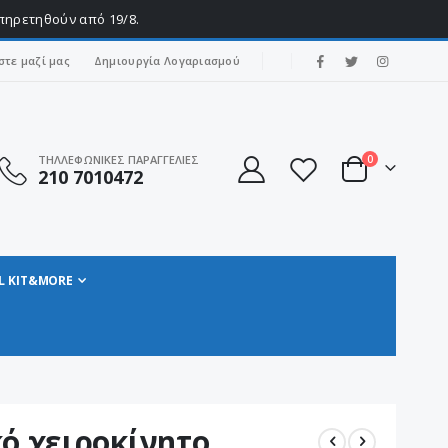
υπηρετηθούν από 19/8.
|
στε μαζί μας
Δημιουργία Λογαριασμού
στοιχεία
ΤΗΛΛΕΦΩΝΙΚΕΣ ΠΑΡΑΓΓΕΛΙΕΣ
0
210 7010472
Cart
L KIT&MORE
ό χειροκίνητο