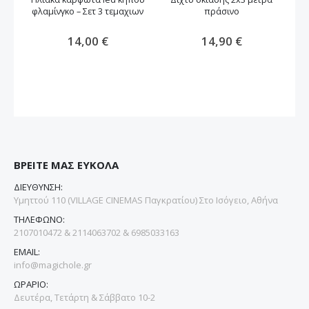
φλαμίνγκο – Σετ 3 τεμαχιων
πράσινο
Ηλ
14,00 €
14,90 €
ΒΡΕΙΤΕ ΜΑΣ ΕΥΚΟΛΑ
ΔΙΕΥΘΥΝΣΗ:
Υμηττού 110 (VILLAGE CINEMAS Παγκρατίου) Στο Ισόγειο, Αθήνα
ΤΗΛΕΦΩΝΟ:
2107010472 & 2114063702 & 6985033163
EMAIL:
info@magichole.gr
ΩΡΑΡΙΟ:
Δευτέρα, Τετάρτη & Σάββατο 10-2