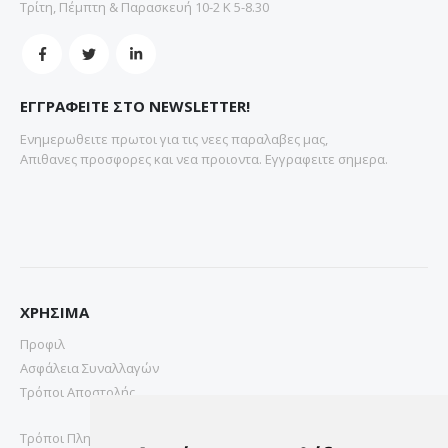
Τρίτη, Πέμπτη & Παρασκευή 10-2 Κ 5-8.30
ΕΓΓΡΑΦΕΙΤΕ ΣΤΟ NEWSLETTER!
Ενημερωθειτε πρωτοι για τις νεες παραλαβες μας,
Απιθανες προσφορες και νεα προιοντα. Εγγραφειτε σημερα.
ΧΡΗΣΙΜΑ
Προφιλ
Ασφάλεια Συναλλαγών
Τρόποι Αποστολής
Τρόποι Πληρωμής