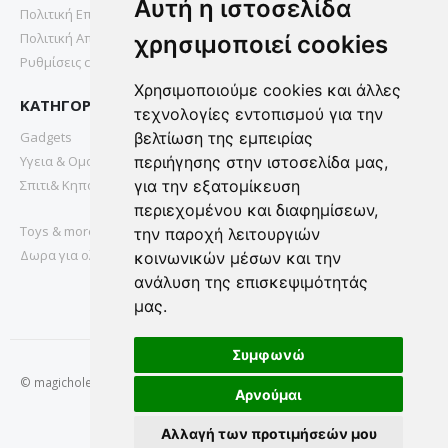
Αυτή η ιστοσελίδα
Πολιτική Επιστροφών
Πολιτική Απορρήτου
χρησιμοποιεί cookies
Ρυθμίσεις cookies
Χρησιμοποιούμε cookies και άλλες
ΚΑΤΗΓΟΡΙΕΣ
τεχνολογίες εντοπισμού για την
Gadgets
βελτίωση της εμπειρίας
Υγεια & Ομορφια
περιήγησης στην ιστοσελίδα μας,
Σπιτι& Κηπος
για την εξατομίκευση
περιεχομένου και διαφημίσεων,
Toys & more
την παροχή λειτουργιών
Δωρα για ολους
κοινωνικών μέσων και την
ανάλυση της επισκεψιμότητάς
μας.
Συμφωνώ
© magichole.gr 2022. All Rights Reserved.
Αρνούμαι
Αλλαγή των προτιμήσεών μου