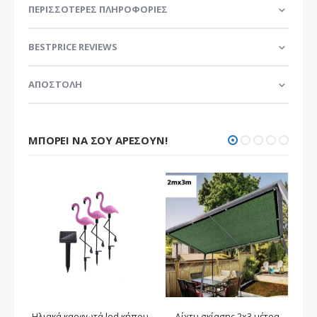
ΠΕΡΙΣΣΌΤΕΡΕΣ ΠΛΗΡΟΦΟΡΊΕΣ
BESTPRICE REVIEWS
ΑΠΟΣΤΟΛΗ
ΜΠΟΡΕΊ ΝΑ ΣΟΥ ΑΡΈΣΟΥΝ!
Ηλιακά καρφωτά led κήπου
Δίχτυ σκίασης 2x3 μέτρα