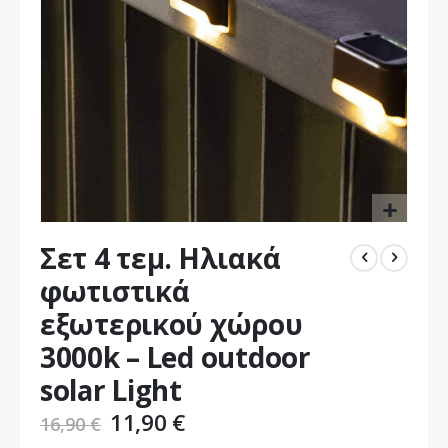
Μετάβαση
Σετ 4 τεμ. Ηλιακά
στην
αρχή
φωτιστικά
της
εξωτερικού χώρου
συλλογής
εικόνων
3000k – Led outdoor
solar Light
11,90 €
16,90 €