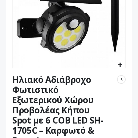
Μετάβαση
Ηλιακό Αδιάβροχο
στην
αρχή
Φωτιστικό
της
Εξωτερικού Χώρου
συλλογής
εικόνων
Προβολέας Κήπου
Spot με 6 COB LED SH-
1705C – Καρφωτό &