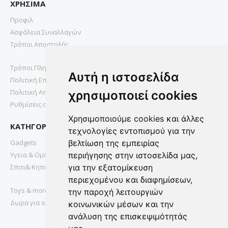
ΧΡΗΣΙΜΑ
Προφιλ
Ασφάλεια Συναλλαγών
Τρόποι Αποστολής
Τρόποι Πληρωμής
Αυτή η ιστοσελίδα
Πολιτική Επιστροφών
Πολιτική Απορρήτου
χρησιμοποιεί cookies
Ρυθμίσεις cookies
Χρησιμοποιούμε cookies και άλλες
ΚΑΤΗΓΟΡΙΕΣ
τεχνολογίες εντοπισμού για την
Gadgets
βελτίωση της εμπειρίας
Υγεια & Ομορφια
περιήγησης στην ιστοσελίδα μας,
Σπιτι& Κηπος
για την εξατομίκευση
περιεχομένου και διαφημίσεων,
Toys & more
την παροχή λειτουργιών
Δωρα για ολους
κοινωνικών μέσων και την
ανάλυση της επισκεψιμότητάς