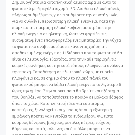
Δημιουργήστε μια καταπληκτική ατμόσφαιρα με αυτό το
φωτιστικό με 6 μεγάλα ισχυρά LED. Διαθέτει ηλιακό πάνελ,
πλήρως ρυθμιζόμενο, για να ρυθμίσετε την σωστή γωνία,
για να συλλέγει περισσότερη ηλιακή ενέργεια. Κατά την
διάρκεια της ημέρας η ηλιακή κυψέλη μετατρέπει την
ηλιακή ενέργεια σε ηλεκτρική, ώστε να φορτίζει τις
ενσωματωμένες επαναφορτιζόμενες μπαταρίες. Την νύχτα
το φωτιστικό ανάβει αυτόματα, κάνοντας χρήση της
αποθηκευμένης ενέργειας. Η διάρκεια που το φωτιστικό θα
είναι σε λειτουργία, εξαρτάται από την κάθε περιοχή, τις
καιρικές συνθήκες και την κατά τόπους ηλιοφάνεια ανάλογα
την εποχή. Τοποθέτηση σε εξωτερικό χώρο, με ευρεία
ηλιοφάνεια και σε σημείο όπου το ηλιακό πάνελ του
φωτιστικού μπορεί να λάβει ηλιακή ενέργεια το λιγότερο 6
ώρες την ημέρα. Στην συσκευασία θα βρείτε και εξάρτημα
που βοηθάει να τοποθετήσετε το προιόν σε μαλακό έδαφος
όπως το χώμα. Καταπληκτική ιδέα για εστιατόρια,
καφετέριες, ξενοδοχεία και χώρους όπου η εξωτερική
εμφάνιση πρέπει να κεντρίζει το ενδιαφέρον. Φωτίστε
κορμούς δέντρων, βράχους, μεγάλες πέτρες, τοίχους,
θάμνους και φυτά, κολώνες και ό,τι άλλο μπορείτε να
φανταστείτε. Χαρακτηριστικά: • Τοποθετείται στο έδαφος ή