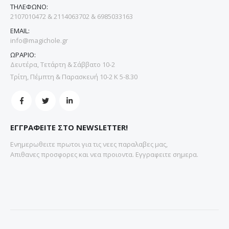
ΤΗΛΕΦΩΝΟ:
2107010472 & 2114063702 & 6985033163
EMAIL:
info@magichole.gr
ΩΡΑΡΙΟ:
Δευτέρα, Τετάρτη & Σάββατο 10-2
Τρίτη, Πέμπτη & Παρασκευή 10-2 Κ 5-8.30
ΕΓΓΡΑΦΕΙΤΕ ΣΤΟ NEWSLETTER!
Ενημερωθειτε πρωτοι για τις νεες παραλαβες μας,
Απιθανες προσφορες και νεα προιοντα. Εγγραφειτε σημερα.