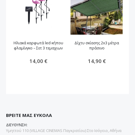
Ηλιακά καρφωτά led κήπου
Δίχτυ σκίασης 2x3 μέτρα
φλαμίνγκο – Σετ 3 τεμαχιων
πράσινο
Ηλ
14,00 €
14,90 €
ΒΡΕΙΤΕ ΜΑΣ ΕΥΚΟΛΑ
ΔΙΕΥΘΥΝΣΗ:
Υμηττού 110 (VILLAGE CINEMAS Παγκρατίου) Στο Ισόγειο, Αθήνα