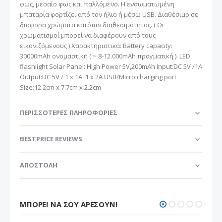
φως, μεσαίο φως και παλλόμενο. Η ενσωματωμένη
μπαταρία φορτίζει από τον ήλιο ή μέσω USB. Διαθέσιμο σε
διάφορα χρώματα κατόπιν διαθεσιμότητας. ( Οι
χρωματισμοί μπορεί να διαφέρουν από τους
εικονιζόμενους ) Χαρακτηριστικά: Battery capacity:
30000mAh ονομαστική ( ~ 8-12.000mAh πραγματική ). LED
flashlight Solar Panel: High Power 5V,200mAh Input:DC 5V /1A
Output:DC 5V / 1 x 1A, 1 x 2A USB/Micro charging port
Size:12.2cm x 7.7cm x 2.2cm
ΠΕΡΙΣΣΌΤΕΡΕΣ ΠΛΗΡΟΦΟΡΊΕΣ
BESTPRICE REVIEWS
ΑΠΟΣΤΟΛΗ
ΜΠΟΡΕΊ ΝΑ ΣΟΥ ΑΡΈΣΟΥΝ!