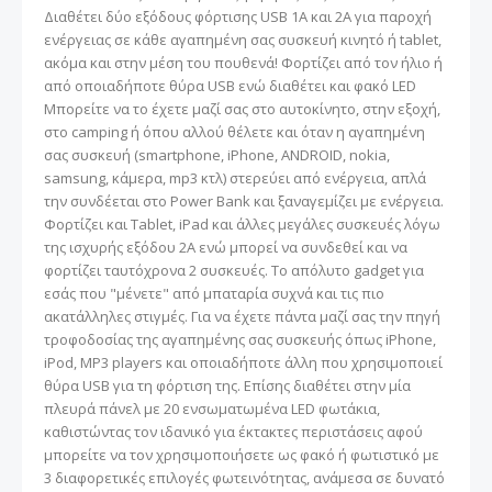
Διαθέτει δύο εξόδους φόρτισης USB 1Α και 2Α για παροχή
ενέργειας σε κάθε αγαπημένη σας συσκευή κινητό ή tablet,
ακόμα και στην μέση του πουθενά! Φορτίζει από τον ήλιο ή
από οποιαδήποτε θύρα USB ενώ διαθέτει και φακό LED
Μπορείτε να το έχετε μαζί σας στο αυτοκίνητο, στην εξοχή,
στο camping ή όπου αλλού θέλετε και όταν η αγαπημένη
σας συσκευή (smartphone, iPhone, ANDROID, nokia,
samsung, κάμερα, mp3 κτλ) στερεύει από ενέργεια, απλά
την συνδέεται στο Power Bank και ξαναγεμίζει με ενέργεια.
Φορτίζει και Tablet, iPad και άλλες μεγάλες συσκευές λόγω
της ισχυρής εξόδου 2Α ενώ μπορεί να συνδεθεί και να
φορτίζει ταυτόχρονα 2 συσκευές. Το απόλυτο gadget για
εσάς που "μένετε" από μπαταρία συχνά και τις πιο
ακατάλληλες στιγμές. Για να έχετε πάντα μαζί σας την πηγή
τροφοδοσίας της αγαπημένης σας συσκευής όπως iPhone,
iPοd, MP3 players και οποιαδήποτε άλλη που χρησιμοποιεί
θύρα USB για τη φόρτιση της. Επίσης διαθέτει στην μία
πλευρά πάνελ με 20 ενσωματωμένα LED φωτάκια,
καθιστώντας τον ιδανικό για έκτακτες περιστάσεις αφού
μπορείτε να τον χρησιμοποιήσετε ως φακό ή φωτιστικό με
3 διαφορετικές επιλογές φωτεινότητας, ανάμεσα σε δυνατό