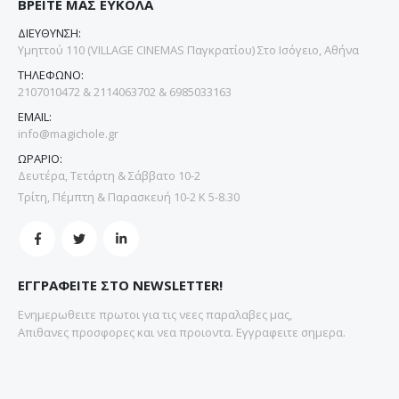
ΒΡΕΙΤΕ ΜΑΣ ΕΥΚΟΛΑ
ΔΙΕΥΘΥΝΣΗ:
Υμηττού 110 (VILLAGE CINEMAS Παγκρατίου) Στο Ισόγειο, Αθήνα
ΤΗΛΕΦΩΝΟ:
2107010472 & 2114063702 & 6985033163
EMAIL:
info@magichole.gr
ΩΡΑΡΙΟ:
Δευτέρα, Τετάρτη & Σάββατο 10-2
Τρίτη, Πέμπτη & Παρασκευή 10-2 Κ 5-8.30
ΕΓΓΡΑΦΕΙΤΕ ΣΤΟ NEWSLETTER!
Ενημερωθειτε πρωτοι για τις νεες παραλαβες μας,
Απιθανες προσφορες και νεα προιοντα. Εγγραφειτε σημερα.