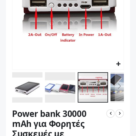
Μετάβαση
Power bank 30000
στην
αρχή
mAh για Φορητές
της
Συσκευές με
συλλογής