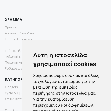
ΧΡΗΣΙΜΑ
Προφιλ
Ασφάλεια Συναλλαγών
Τρόποι Αποστολής
Τρόποι Πληρωμής
Αυτή η ιστοσελίδα
Πολιτική Επιστροφών
Πολιτική Απορρήτου
χρησιμοποιεί cookies
Ρυθμίσεις cookies
Χρησιμοποιούμε cookies και άλλες
ΚΑΤΗΓΟΡΙΕΣ
τεχνολογίες εντοπισμού για την
Gadgets
βελτίωση της εμπειρίας
Υγεια & Ομορφια
περιήγησης στην ιστοσελίδα μας,
Σπιτι& Κηπος
για την εξατομίκευση
περιεχομένου και διαφημίσεων,
Toys & more