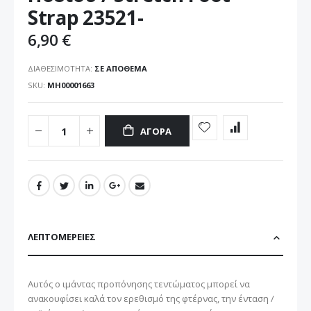
εικόνων
Strap 23521-
6,90 €
ΔΙΑΘΕΣΙΜΌΤΗΤΑ:
ΣΕ ΑΠΌΘΕΜΑ
SKU
ΜΗ00001663
ΑΓΟΡΆ
ΛΕΠΤΟΜΈΡΕΙΕΣ
Αυτός ο ιμάντας προπόνησης τεντώματος μπορεί να
ανακουφίσει καλά τον ερεθισμό της φτέρνας, την ένταση /