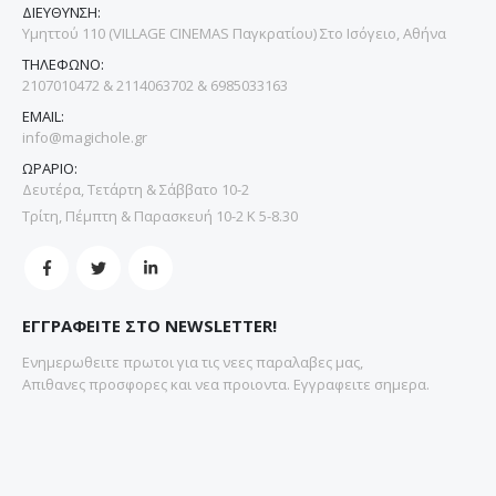
ΔΙΕΥΘΥΝΣΗ:
Υμηττού 110 (VILLAGE CINEMAS Παγκρατίου) Στο Ισόγειο, Αθήνα
ΤΗΛΕΦΩΝΟ:
2107010472 & 2114063702 & 6985033163
EMAIL:
info@magichole.gr
ΩΡΑΡΙΟ:
Δευτέρα, Τετάρτη & Σάββατο 10-2
Τρίτη, Πέμπτη & Παρασκευή 10-2 Κ 5-8.30
ΕΓΓΡΑΦΕΙΤΕ ΣΤΟ NEWSLETTER!
Ενημερωθειτε πρωτοι για τις νεες παραλαβες μας,
Απιθανες προσφορες και νεα προιοντα. Εγγραφειτε σημερα.