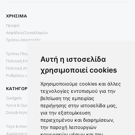
ΧΡΗΣΙΜΑ
Προφιλ
Ασφάλεια Συναλλαγών
Τρόποι Αποστολής
Τρόποι Πληρωμής
Αυτή η ιστοσελίδα
Πολιτική Επιστροφών
Πολιτική Απορρήτου
χρησιμοποιεί cookies
Ρυθμίσεις cookies
Χρησιμοποιούμε cookies και άλλες
ΚΑΤΗΓΟΡΙΕΣ
τεχνολογίες εντοπισμού για την
Gadgets
βελτίωση της εμπειρίας
Υγεια & Ομορφια
περιήγησης στην ιστοσελίδα μας,
Σπιτι& Κηπος
για την εξατομίκευση
περιεχομένου και διαφημίσεων,
Toys & more
την παροχή λειτουργιών
Δωρα για ολους
κοινωνικών μέσων και την