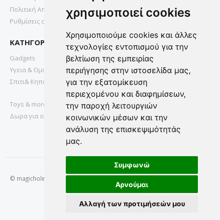
Πολιτική Απορρήτου
χρησιμοποιεί cookies
Ρυθμίσεις cookies
Χρησιμοποιούμε cookies και άλλες
ΚΑΤΗΓΟΡΙΕΣ
τεχνολογίες εντοπισμού για την
Gadgets
βελτίωση της εμπειρίας
Υγεια & Ομορφια
περιήγησης στην ιστοσελίδα μας,
Σπιτι& Κηπος
για την εξατομίκευση
περιεχομένου και διαφημίσεων,
Toys & more
την παροχή λειτουργιών
Δωρα για ολους
κοινωνικών μέσων και την
ανάλυση της επισκεψιμότητάς
μας.
Συμφωνώ
© magichole.gr 2022. All Rights Reserved.
Αρνούμαι
Αλλαγή των προτιμήσεών μου