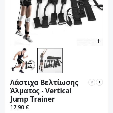
Μετάβαση
Λάστιχα Βελτίωσης
στην
αρχή
Άλματος - Vertical
της
Jump Trainer
συλλογής
εικόνων
17,90 €