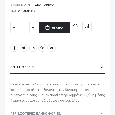
ΔΙΑΘΕΣΙΜΌΤΗΤΑ:
ΣΕ ΑΠΌΘΕΜΑ
SKU
ΜΗ00001418
ΑΓΟΡΆ
ΛΕΠΤΟΜΈΡΕΙΕΣ
Γυμνάζει αποτελεσματικά τους μυς που ενεργοποιούν το
κατακόρυφο άλμα αυξάνοντας την δύναμη και τον
συντονισμό τους. Η συσκευασία περιλαμβάνει 1 ζώνη μέσης
4 ιμάντες αντίστασης 2 δέστρες αστραγάλου.
ΠΕΡΙΣΣΌΤΕΡΕΣ ΠΛΗΡΟΦΟΡΊΕΣ