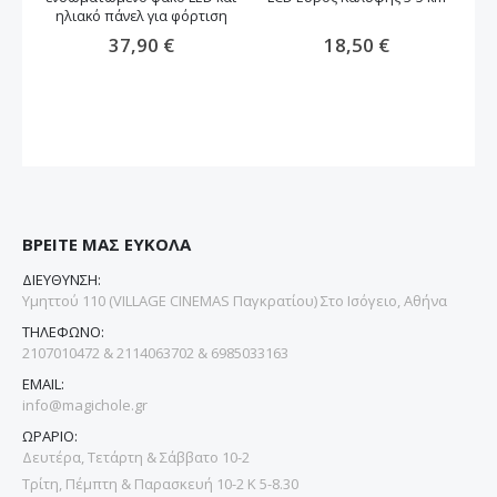
ηλιακό πάνελ για φόρτιση
37,90 €
18,50 €
ΒΡΕΙΤΕ ΜΑΣ ΕΥΚΟΛΑ
ΔΙΕΥΘΥΝΣΗ:
Υμηττού 110 (VILLAGE CINEMAS Παγκρατίου) Στο Ισόγειο, Αθήνα
ΤΗΛΕΦΩΝΟ:
2107010472 & 2114063702 & 6985033163
EMAIL:
info@magichole.gr
ΩΡΑΡΙΟ:
Δευτέρα, Τετάρτη & Σάββατο 10-2
Τρίτη, Πέμπτη & Παρασκευή 10-2 Κ 5-8.30