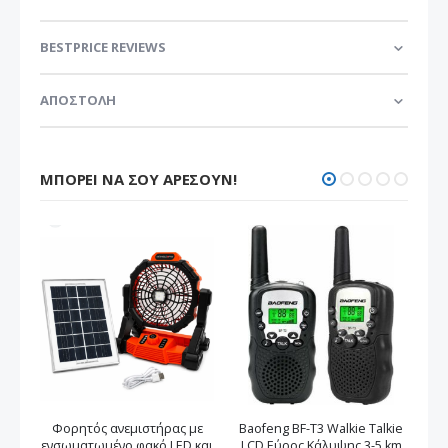
BESTPRICE REVIEWS
ΑΠΟΣΤΟΛΗ
ΜΠΟΡΕΊ ΝΑ ΣΟΥ ΑΡΈΣΟΥΝ!
Φορητός ανεμιστήρας με
Baofeng BF-T3 Walkie Talkie
ενσωματωμένο φακό LED και
LCD Εύρος Κάλυψης 3-5 km