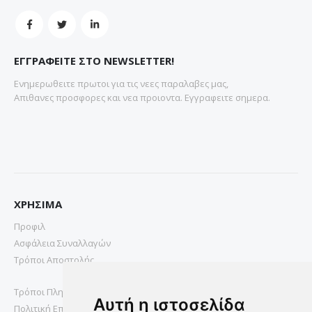
ΕΓΓΡΑΦΕΙΤΕ ΣΤΟ NEWSLETTER!
Ενημερωθειτε πρωτοι για τις νεες παραλαβες μας,
Απιθανες προσφορες και νεα προιοντα. Εγγραφειτε σημερα.
ΧΡΗΣΙΜΑ
Προφιλ
Ασφάλεια Συναλλαγών
Τρόποι Αποστολής
Τρόποι Πληρωμής
Αυτή η ιστοσελίδα
Πολιτική Επιστροφών