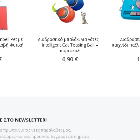
nbell Pet με
Διαδραστικό μπαλάκι για γάτες –
Διαδραστι
Λαβή Φυτική
Intelligent Cat Teasing Ball –
παιχνίδι παζλ
πορτοκαλί
€
6,90 €
1
Ε ΣΤΟ NEWSLETTER!
 πρωτοι για τις νεες παραλαβες μας,
σφορες και νεα προιοντα. Εγγραφειτε σημερα.