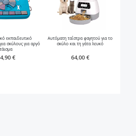
κό εκπαιδευτικό
Αυτόματη ταΐστρα φαγητού για το
Κρεβάτ
 για σκύλους για αργό
σκύλο και τη γάτα λευκό
σε 1 σ
τάισμα
4,90 €
64,00 €