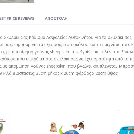
ESTPRICE REVIEWS
ΑΠΟΣΤΟΛΗ
το Σκυλάκι Σας Κάθισμα Ασφαλείας Αυτοκινήτου για το σκυλάκι σας, 
κη με φερμουάρ για τα αξεσουάρ του σκύλου και τα παιχνίδια του. 
το, με απομίμηση γούνας sheepskin που βγαίνει και πλένεται. Εύκο
ο κάθισμα που επιτρέπει στο σκυλάκι σας να έχει ορατότητα από το 
α με απομίμηση γούνας sheepskin, που βγαίνει και πλένεται. Μπρο
 9 κιλά Διαστάσεις: 33cm μήκος x 26cm φάρδος x 20cm ύψος.