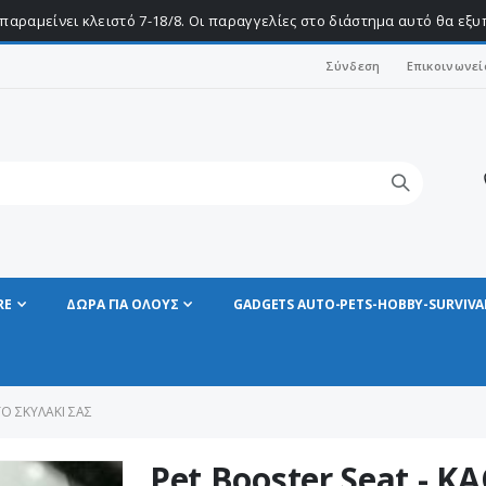
παραμείνει κλειστό 7-18/8. Οι παραγγελίες στο διάστημα αυτό θα εξ
Σύνδεση
Επικοινωνεί
RE
ΔΩΡΑ ΓΙΑ ΟΛΟΥΣ
GADGETS AUTO-PETS-HOBBY-SURVIVA
Ο ΣΚΥΛΑΚΙ ΣΑΣ
Pet Booster Seat - 