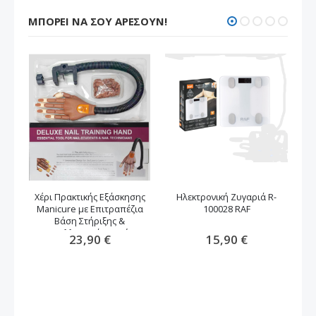
ΜΠΟΡΕΊ ΝΑ ΣΟΥ ΑΡΈΣΟΥΝ!
Χέρι Πρακτικής Εξάσκησης
Ηλεκτρονική Ζυγαριά R-
Manicure με Επιτραπέζια
100028 RAF
Μ
Βάση Στήριξης &
Ανταλλακτικά Νυχιών
23,90 €
15,90 €