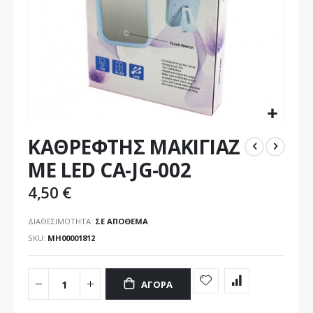
Μετάβαση
ΚΑΘΡΕΦΤΗΣ ΜΑΚΙΓΙΑΖ
στην
αρχή
ΜΕ LED CA-JG-002
της
συλλογής
4,50 €
εικόνων
ΔΙΑΘΕΣΙΜΌΤΗΤΑ:
ΣΕ ΑΠΌΘΕΜΑ
SKU
ΜΗ00001812
ΑΓΟΡΆ