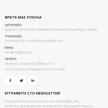
ΒΡΕΙΤΕ ΜΑΣ ΕΥΚΟΛΑ
ΔΙΕΥΘΥΝΣΗ:
Υμηττού 110 (VILLAGE CINEMAS Παγκρατίου) Στο Ισόγειο, Αθήνα
ΤΗΛΕΦΩΝΟ:
2107010472 & 2114063702 & 6985033163
EMAIL:
info@magichole.gr
ΩΡΑΡΙΟ:
Δευτέρα, Τετάρτη & Σάββατο 10-2
Τρίτη, Πέμπτη & Παρασκευή 10-2 Κ 5-8.30
ΕΓΓΡΑΦΕΙΤΕ ΣΤΟ NEWSLETTER!
Ενημερωθειτε πρωτοι για τις νεες παραλαβες μας,
Απιθανες προσφορες και νεα προιοντα. Εγγραφειτε σημερα.