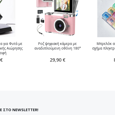
α για Φυτά με
Ροζ ψηφιακή κάμερα με
Μπρελόκ αν
ικής Αιώρησης
αναδιπλούμενη οθόνη 180°
σχήμα πληκτρ
ροφή
 €
29,90 €
Ε ΣΤΟ NEWSLETTER!