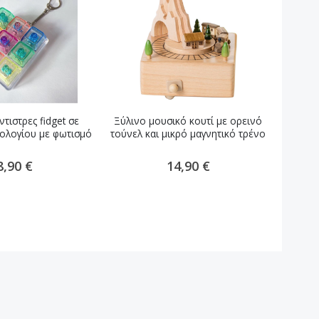
τιστρες fidget σε
Ξύλινο μουσικό κουτί με ορεινό
Ξύλινο
ολογίου με φωτισμό
τούνελ και μικρό μαγνητικό τρένο
8,90 €
14,90 €