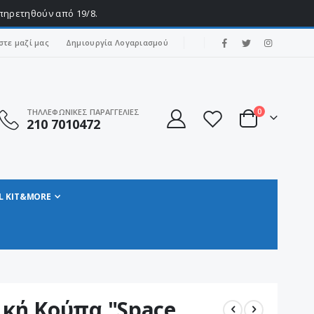
υπηρετηθούν από 19/8.
|
στε μαζί μας
Δημιουργία Λογαριασμού
στοιχεία
ΤΗΛΛΕΦΩΝΙΚΕΣ ΠΑΡΑΓΓΕΛΙΕΣ
0
210 7010472
Cart
L KIT&MORE
ική Κούπα "Space