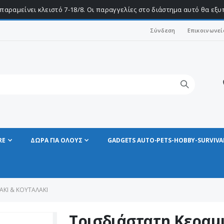
παραμείνει κλειστό 7-18/8. Οι παραγγελίες στο διάστημα αυτό θα εξ
Σύνδεση
Επικοινωνεί
RE
ΔΩΡΑ ΓΙΑ ΟΛΟΥΣ
GADGETS AUTO-PETS-HOBBY-SURVIVA
ΆΚΙ & ΚΟΥΤΑΛΆΚΙ
Τρισδιάστατη Κεραμ