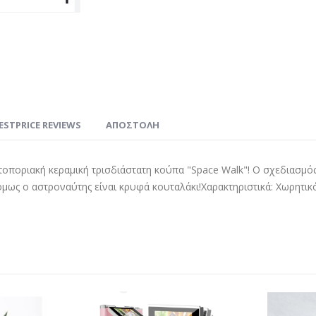
ESTPRICE REVIEWS
ΑΠΟΣΤΟΛΗ
ποριακή κεραμική τρισδιάστατη κούπα "Space Walk"! Ο σχεδιασμός τ
μως ο αστροναύτης είναι κρυφά κουταλάκι!Χαρακτηριστικά: Χωρητικό