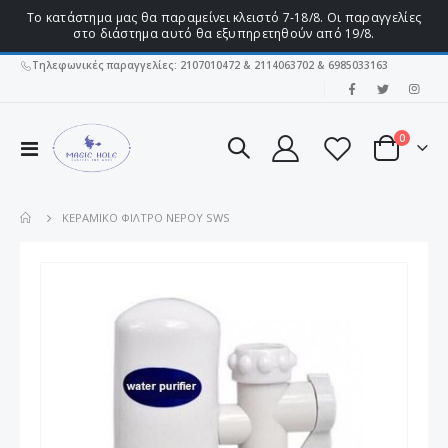
Το κατάστημα μας θα παραμείνει κλειστό 7-18/8. Οι παραγγελίες
στο διάστημα αυτό θα εξυπηρετηθούν από 19/8.
Τηλεφωνικές παραγγελίες: 2107010472 & 2114063702 & 6985033163
|
στοιχεί
0
Εναλλαγή
Cart
Πλοήγησης
ΚΕΡΑΜΙΚΌ ΦΊΛΤΡΟ ΝΕΡΟΎ SWS
Μετάβαση
στο
τέλος
της
συλλογής
εικόνων