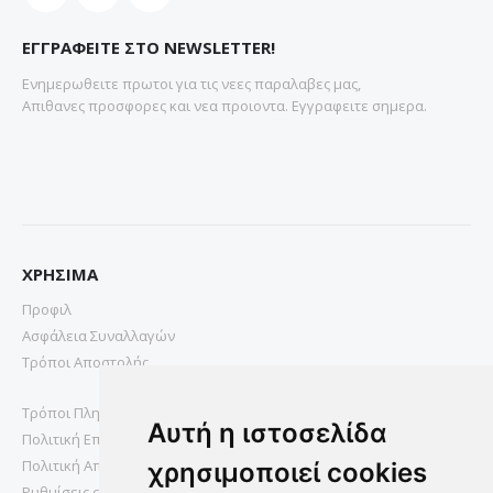
ΕΓΓΡΑΦΕΙΤΕ ΣΤΟ NEWSLETTER!
Ενημερωθειτε πρωτοι για τις νεες παραλαβες μας,
Απιθανες προσφορες και νεα προιοντα. Εγγραφειτε σημερα.
ΧΡΗΣΙΜΑ
Προφιλ
Ασφάλεια Συναλλαγών
Τρόποι Αποστολής
Τρόποι Πληρωμής
Αυτή η ιστοσελίδα
Πολιτική Επιστροφών
Πολιτική Απορρήτου
χρησιμοποιεί cookies
Ρυθμίσεις cookies