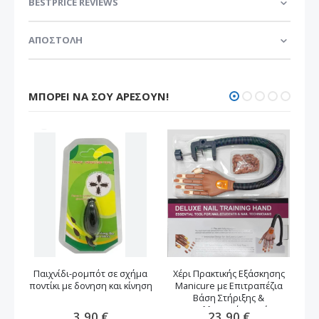
BESTPRICE REVIEWS
ΑΠΟΣΤΟΛΗ
ΜΠΟΡΕΊ ΝΑ ΣΟΥ ΑΡΈΣΟΥΝ!
Παιχνίδι-ρομπότ σε σχήμα
Χέρι Πρακτικής Εξάσκησης
Πα
ποντίκι με δονηση και κίνηση
Manicure με Επιτραπέζια
Βάση Στήριξης &
Ανταλλακτικά Νυχιών
3,90 €
23,90 €