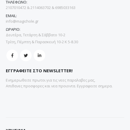
ΤΗΛΕΦΩΝΟ:
2107010472 & 2114063702 & 6985033163
EMAIL:
info@magichole.gr
ΩΡΑΡΙΟ:
Δευτέρα, Τετάρτη & Σάββατο 10-2
Τρίτη, Πέμπτη & Παρασκευή 10-2 Κ 5-8.30
ΕΓΓΡΑΦΕΙΤΕ ΣΤΟ NEWSLETTER!
Ενημερωθειτε πρωτοι για τις νεες παραλαβες μας,
Απιθανες προσφορες και νεα προιοντα. Εγγραφειτε σημερα.