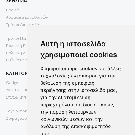
ΧΡΗΣΙΜΑ
Προφιλ
Ασφάλεια Συναλλαγών
Τρόποι Αποστολής
Τρόποι Πληρωμής
Αυτή η ιστοσελίδα
Πολιτική Επιστροφών
Πολιτική Απορρήτου
χρησιμοποιεί cookies
Ρυθμίσεις cookies
Χρησιμοποιούμε cookies και άλλες
ΚΑΤΗΓΟΡΙΕΣ
τεχνολογίες εντοπισμού για την
Gadgets
βελτίωση της εμπειρίας
Υγεια & Ομορφια
περιήγησης στην ιστοσελίδα μας,
Σπιτι& Κηπος
για την εξατομίκευση
περιεχομένου και διαφημίσεων,
Toys & more
την παροχή λειτουργιών
Δωρα για ολους
κοινωνικών μέσων και την
ανάλυση της επισκεψιμότητάς
μας.