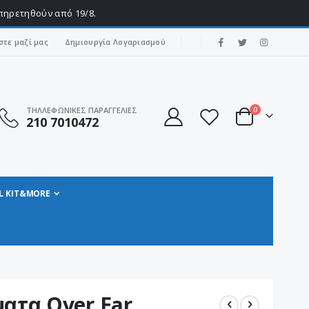
υπηρετηθούν από 19/8.
|
στε μαζί μας
Δημιουργία Λογαριασμού
στοιχεία
ΤΗΛΛΕΦΩΝΙΚΕΣ ΠΑΡΑΓΓΕΛΙΕΣ
0
210 7010472
Cart
L KIT&MORE
ατα Over Ear