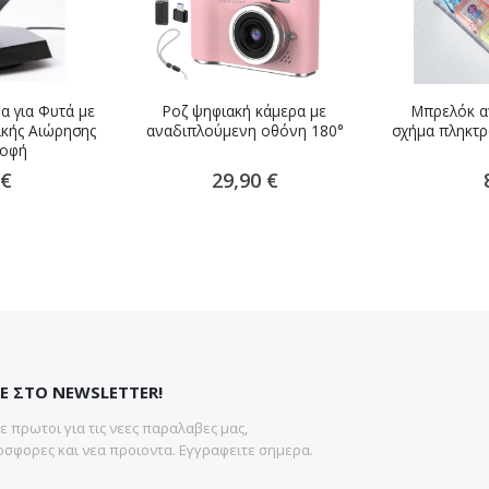
α για Φυτά με
Ροζ ψηφιακή κάμερα με
Μπρελόκ αν
ικής Αιώρησης
αναδιπλούμενη οθόνη 180°
σχήμα πληκτρ
ροφή
 €
29,90 €
Ε ΣΤΟ NEWSLETTER!
 πρωτοι για τις νεες παραλαβες μας,
σφορες και νεα προιοντα. Εγγραφειτε σημερα.