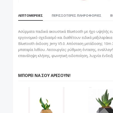
Μετάβαση
στην
ΛΕΠΤΟΜΈΡΕΙΕΣ
ΠΕΡΙΣΣΌΤΕΡΕΣ ΠΛΗΡΟΦΟΡΊΕΣ
B
αρχή
της
συλλογής
Ασύρματα παιδικά ακουστικά Bluetooth με ήχο υψηλής ε
εικόνων
εργονομικό σχεδιασμό και διαθέτουν ειδικά μαξιλαράκια
Bluetooth έκδοση: Jerry V5.0. Απόσταση μετάδοσης: 10m
μπαταρία λιθίου. Λειτουργίες: ρύθμιση έντασης, εναλ
επανάληψη κλήσης, φωνητική ειδοποίηση, λυχνία ένδειξ
ΜΠΟΡΕΊ ΝΑ ΣΟΥ ΑΡΈΣΟΥΝ!