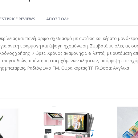
ESTPRICE REVIEWS
ΑΠΟΣΤΟΛΗ
υκρίνειας και πανέμορφο σχεδιασμό με αυτάκια και κέρατο μονόκε
 για άνετη εφαρμογή και άψογη ηχομόνωση. Συμβατά με όλες τις συσ
 Χρόνος χρήσης: 7 ώρες. Χρόνος αναμονής: 5-8 λεπτά, με αυτόματη
λαγή τραγουδιών, απάντηση εισερχόμενων κλήσεων, απόρριψη εισερ
ης μπαταρίας. Ραδιόφωνο FM, Θύρα κάρτας TF Γλώσσα: Αγγλικά