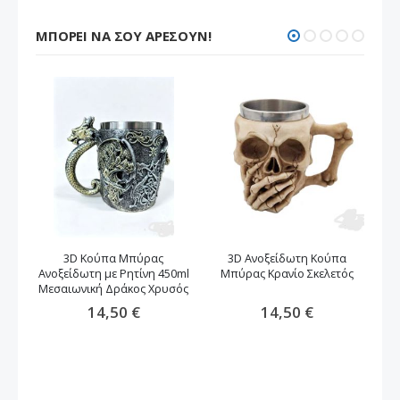
ΜΠΟΡΕΊ ΝΑ ΣΟΥ ΑΡΈΣΟΥΝ!
3D Κούπα Μπύρας
3D Ανοξείδωτη Κούπα
Ανοξείδωτη με Ρητίνη 450ml
Μπύρας Κρανίο Σκελετός
Μ
Μεσαιωνική Δράκος Xρυσός
14,50 €
14,50 €