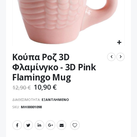
Μετάβαση
Κούπα Ροζ 3D
στην
αρχή
Φλαμίνγκο - 3D Pink
της
Flamingo Mug
συλλογής
εικόνων
10,90 €
12,90 €
ΔΙΑΘΕΣΙΜΌΤΗΤΑ:
ΕΞΑΝΤΛΗΜΈΝΟ
SKU
ΜΗ00001098