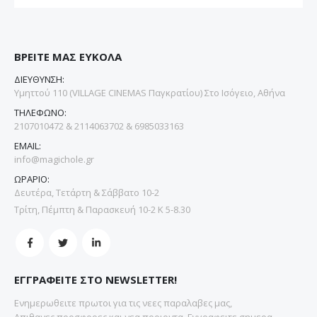
ΒΡΕΙΤΕ ΜΑΣ ΕΥΚΟΛΑ
ΔΙΕΥΘΥΝΣΗ:
Υμηττού 110 (VILLAGE CINEMAS Παγκρατίου) Στο Ισόγειο, Αθήνα
ΤΗΛΕΦΩΝΟ:
2107010472 & 2114063702 & 6985033163
EMAIL:
info@magichole.gr
ΩΡΑΡΙΟ:
Δευτέρα, Τετάρτη & Σάββατο 10-2
Τρίτη, Πέμπτη & Παρασκευή 10-2 Κ 5-8.30
ΕΓΓΡΑΦΕΙΤΕ ΣΤΟ NEWSLETTER!
Ενημερωθειτε πρωτοι για τις νεες παραλαβες μας,