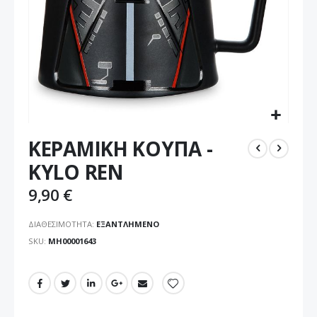
Μετάβαση
ΚΕΡΑΜΙΚΗ ΚΟΥΠΑ -
στην
αρχή
KYLO REN
της
συλλογής
9,90 €
εικόνων
ΔΙΑΘΕΣΙΜΌΤΗΤΑ:
ΕΞΑΝΤΛΗΜΈΝΟ
SKU
ΜΗ00001643