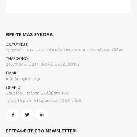
ΒΡΕΙΤΕ ΜΑΣ ΕΥΚΟΛΑ
ΔΙΕΥΘΥΝΣΗ:
Υμηττού 110 (VILLAGE CINEMAS Παγκρατίου) Στο Ισόγειο, Αθήνα
ΤΗΛΕΦΩΝΟ:
2107010472 & 2114063702 & 6985033163
EMAIL:
info@magichole.gr
ΩΡΑΡΙΟ:
Δευτέρα, Τετάρτη & Σάββατο 10-2
Τρίτη, Πέμπτη & Παρασκευή 10-2 Κ 5-8.30
ΕΓΓΡΑΦΕΙΤΕ ΣΤΟ NEWSLETTER!