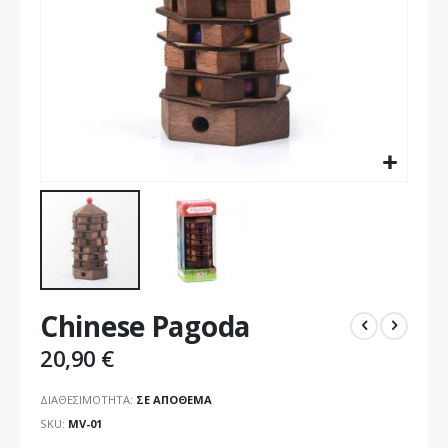
Μετάβαση
Chinese Pagoda
στην
αρχή
20,90 €
της
συλλογής
ΔΙΑΘΕΣΙΜΌΤΗΤΑ:
ΣΕ ΑΠΌΘΕΜΑ
εικόνων
SKU
MV-01