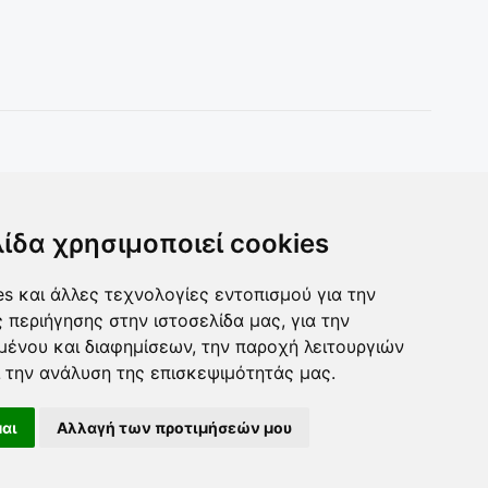
Toys & more
Δωρα για ολους
λίδα χρησιμοποιεί cookies
s και άλλες τεχνολογίες εντοπισμού για την
ς περιήγησης στην ιστοσελίδα μας, για την
μένου και διαφημίσεων, την παροχή λειτουργιών
 την ανάλυση της επισκεψιμότητάς μας.
αι
Αλλαγή των προτιμήσεών μου