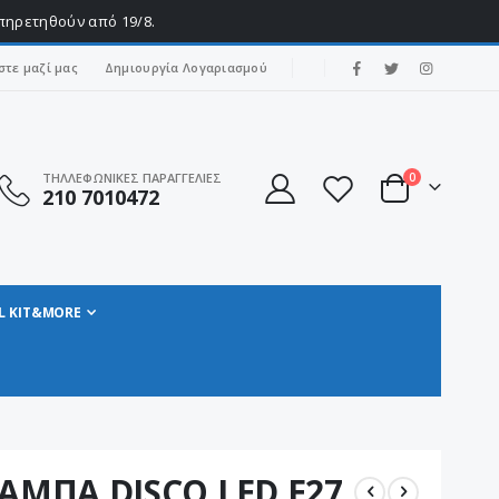
υπηρετηθούν από 19/8.
|
στε μαζί μας
Δημιουργία Λογαριασμού
στοιχεία
ΤΗΛΛΕΦΩΝΙΚΕΣ ΠΑΡΑΓΓΕΛΙΕΣ
0
210 7010472
Cart
L KIT&MORE
ΜΠΑ DISCO LED E27