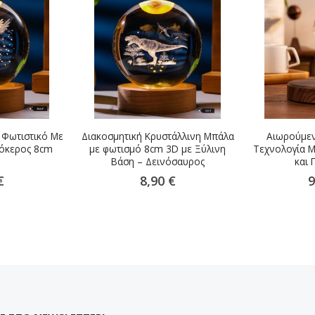
 Φωτιστικό Με
Διακοσμητική Κρυστάλλινη Μπάλα
Αιωρούμεν
όκερος 8cm
με φωτισμό 8cm 3D με Ξύλινη
Τεχνολογία Μ
Βάση – Δεινόσαυρος
και 
€
8,90 €
9