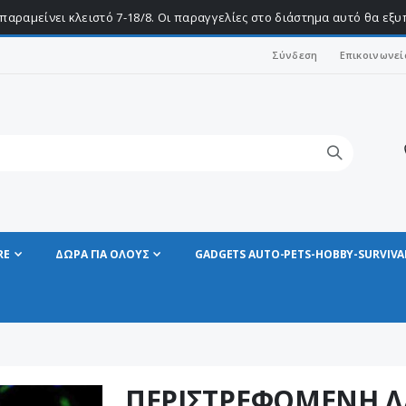
παραμείνει κλειστό 7-18/8. Οι παραγγελίες στο διάστημα αυτό θα εξ
Σύνδεση
Επικοινωνεί
RE
ΔΩΡΑ ΓΙΑ ΟΛΟΥΣ
GADGETS AUTO-PETS-HOBBY-SURVIVA
ΠΕΡΙΣΤΡΕΦΟΜΕΝΗ ΛΑ