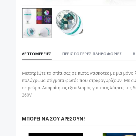
Μετάβαση
στην
ΛΕΠΤΟΜΈΡΕΙΕΣ
ΠΕΡΙΣΣΌΤΕΡΕΣ ΠΛΗΡΟΦΟΡΊΕΣ
B
αρχή
της
συλλογής
Μετατρέψτε το σπίτι σας σε πίστα ντισκοτέκ με μια μόνο
εικόνων
πολύχρωμα στίγματα φωτός που στριφογυρίζουν. Με αυτ
σε ρεύμα. Απαραίτητος εξοπλισμός για τους λάτρεις της δ
260V.
ΜΠΟΡΕΊ ΝΑ ΣΟΥ ΑΡΈΣΟΥΝ!