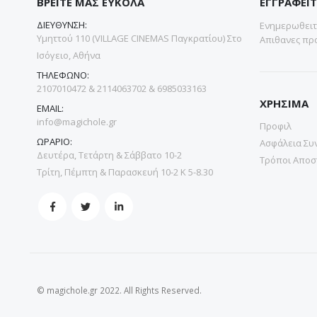
ΒΡΕΙΤΕ ΜΑΣ ΕΥΚΟΛΑ
ΕΓΓΡΑΦΕΙΤ
ΔΙΕΥΘΥΝΣΗ:
Ενημερωθειτε
Υμηττού 110 (VILLAGE CINEMAS Παγκρατίου) Στο
Απιθανες προ
Ισόγειο, Αθήνα
ΤΗΛΕΦΩΝΟ:
2107010472 & 2114063702 & 6985033163
ΧΡΗΣΙΜΑ
EMAIL:
info@magichole.gr
Προφιλ
ΩΡΑΡΙΟ:
Ασφάλεια Συ
Δευτέρα, Τετάρτη & Σάββατο 10-2
Τρόποι Αποσ
Τρίτη, Πέμπτη & Παρασκευή 10-2 Κ 5-8.30
© magichole.gr 2022. All Rights Reserved.