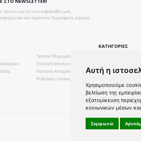
Ε ΣΤΟ NEWSLETTER!
 πρωτοι για τις νεες παραλαβες μας,
σφορες και νεα προιοντα. Εγγραφειτε σημερα.
ΚΑΤΗΓΟΡΙΕΣ
Τρόποι Πληρωμής
Gadgets
ναλλαγών
Πολιτική Επιστροφών
Υγεια & Ομορφια
Αυτή η ιστοσε
τολής
Πολιτική Απορρήτου
Σπιτι& Κηπος
Ρυθμίσεις cookies
Χρησιμοποιούμε cookie
βελτίωση της εμπειρία
εξατομίκευση περιεχο
κοινωνικών μέσων και
Συμφωνώ
Αρνούμ