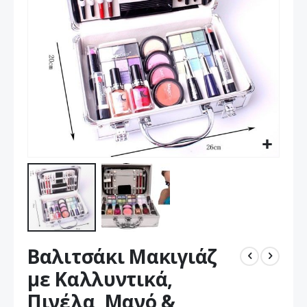
Μετάβαση
Βαλιτσάκι Μακιγιάζ
στην
αρχή
με Καλλυντικά,
της
Πινέλα, Μανό &
συλλογής