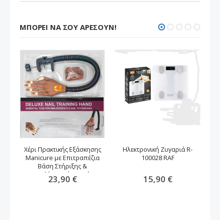
ΜΠΟΡΕΊ ΝΑ ΣΟΥ ΑΡΈΣΟΥΝ!
Χέρι Πρακτικής Εξάσκησης
Ηλεκτρονική Ζυγαριά R-
Manicure με Επιτραπέζια
100028 RAF
Μ
Βάση Στήριξης &
Ανταλλακτικά Νυχιών
23,90 €
15,90 €