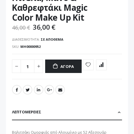
εικόνων
Καθρεφτάκι Magic
Color Make Up Kit
36,00 €
46,00 €
ΔΙΑΘΕΣΙΜΌΤΗΤΑ:
ΣΕ ΑΠΌΘΕΜΑ
SKU
ΜΗ00000952
ΑΓΟΡΆ
ΛΕΠΤΟΜΈΡΕΙΕΣ
Βαλιτσάκι Ομορφιάς από Αλουμίνιο με 52 Αξεσουάρ