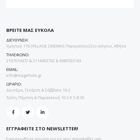
ΒΡΕΙΤΕ ΜΑΣ ΕΥΚΟΛΑ
ΔΙΕΥΘΥΝΣΗ:
Υμηττού 110 (VILLAGE CINEMAS Παγκρατίου) Στο Ισόγειο, Αθήνα
ΤΗΛΕΦΩΝΟ:
2107010472 & 2114063702 & 6985033163
EMAIL:
info@magichole.gr
ΩΡΑΡΙΟ:
Δευτέρα, Τετάρτη & Σάββατο 10-2
Τρίτη, Πέμπτη & Παρασκευή 10-2 Κ 5-8.30
ΕΓΓΡΑΦΕΙΤΕ ΣΤΟ NEWSLETTER!
Ενημερωθειτε πρωτοι για τις νεες παραλαβες μας,