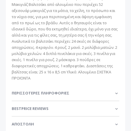
Μακιγιάζ Βαλιτσάκι από αλουμίνιο που περιέχει 52
αξεσουάρ μακιγιάζ για τα μάτια, τα χείλη, το πρόσωπο και
τα νύχια σας, για μια περιποιημένη και άψογη εμφάνιση
από το πρωί ως το βράδυ. Αυτός ο θησαυρός είναι το
ιδανικό δώρο, που θα εκτιμηθεί ιδιαίτερα, όχι μόνο για σας
αλλά και για τις φίλες σας, τη μητέρα σας ή την κόρη σας.
Αναλυτικά το βαλιτσάκι περιέχει: 24 σκιές σε διάφορες
αποχρώσεις. 4 κραγιόν. 4 ρουζ. 2 μανό. 2 μολύβια ματιών. 2
μολύβια χειλιών. 4 διπλά πινελάκια για σκιές. 3 πινέλα για
σκιές. 1 πινέλο για ρουζ. 2 μάσκαρα. 3 πούδρες σε
διαφορετικές αποχρώσεις. 1 καθρεφτάκι. Διαστάσεις της
βαλίτσας είναι: 25 x 16 x 8,5 cm Υλικό: Αλουμίνιο ΣΧΕΤΙΚΑ
ΠΡΟΪΟΝΤΑ
ΠΕΡΙΣΣΌΤΕΡΕΣ ΠΛΗΡΟΦΟΡΊΕΣ
BESTPRICE REVIEWS
ΑΠΟΣΤΟΛΗ