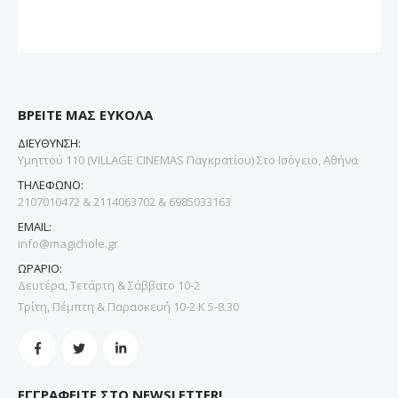
ΒΡΕΙΤΕ ΜΑΣ ΕΥΚΟΛΑ
ΔΙΕΥΘΥΝΣΗ:
Υμηττού 110 (VILLAGE CINEMAS Παγκρατίου) Στο Ισόγειο, Αθήνα
ΤΗΛΕΦΩΝΟ:
2107010472 & 2114063702 & 6985033163
EMAIL:
info@magichole.gr
ΩΡΑΡΙΟ:
Δευτέρα, Τετάρτη & Σάββατο 10-2
Τρίτη, Πέμπτη & Παρασκευή 10-2 Κ 5-8.30
ΕΓΓΡΑΦΕΙΤΕ ΣΤΟ NEWSLETTER!