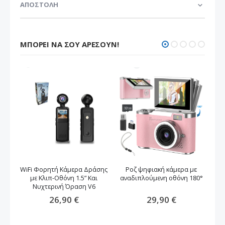
ΑΠΟΣΤΟΛΗ
ΜΠΟΡΕΊ ΝΑ ΣΟΥ ΑΡΈΣΟΥΝ!
WiFi Φορητή Κάμερα Δράσης
Ροζ ψηφιακή κάμερα με
Φ
με Κλιπ-Οθόνη 1.5” Και
αναδιπλούμενη οθόνη 180°
Νυχτερινή Όραση V6
26,90 €
29,90 €