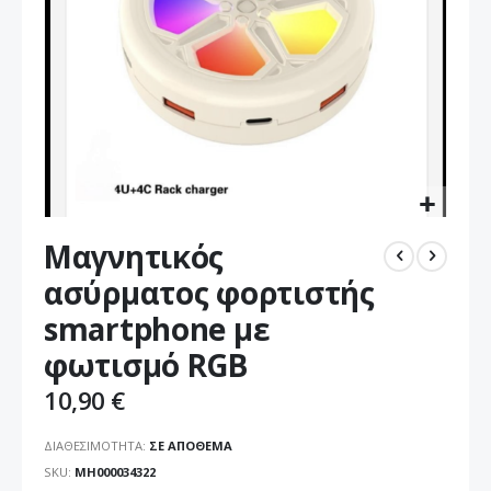
Μετάβαση
Μαγνητικός
στην
αρχή
ασύρματος φορτιστής
της
smartphone με
συλλογής
εικόνων
φωτισμό RGB
10,90 €
ΔΙΑΘΕΣΙΜΌΤΗΤΑ:
ΣΕ ΑΠΌΘΕΜΑ
SKU
MH000034322