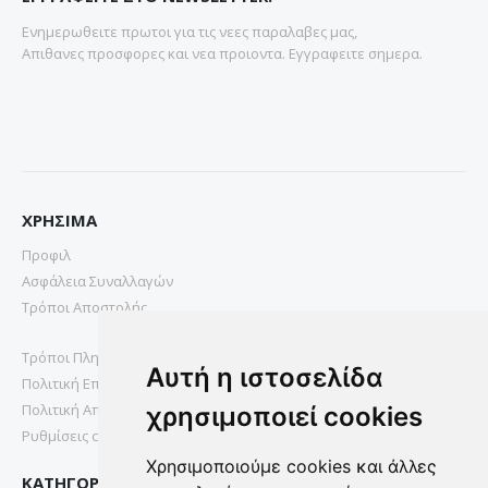
Ενημερωθειτε πρωτοι για τις νεες παραλαβες μας,
Απιθανες προσφορες και νεα προιοντα. Εγγραφειτε σημερα.
ΧΡΗΣΙΜΑ
Προφιλ
Ασφάλεια Συναλλαγών
Τρόποι Αποστολής
Τρόποι Πληρωμής
Αυτή η ιστοσελίδα
Πολιτική Επιστροφών
Πολιτική Απορρήτου
χρησιμοποιεί cookies
Ρυθμίσεις cookies
Χρησιμοποιούμε cookies και άλλες
ΚΑΤΗΓΟΡΙΕΣ