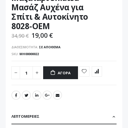
εικόνων
Μασάζ Αυχένα για
Σπίτι & Αυτοκίνητο
8028-OEM
19,00 €
34,90 €
ΔΙΑΘΕΣΙΜΌΤΗΤΑ:
ΣΕ ΑΠΌΘΕΜΑ
SKU
ΜΗ00000022
ΑΓΟΡΆ
ΛΕΠΤΟΜΈΡΕΙΕΣ