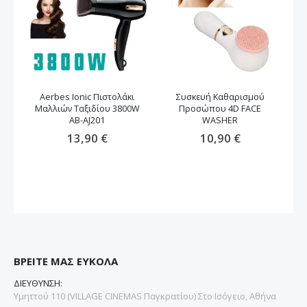
Aerbes Ionic Πιστολάκι
Συσκευή Καθαρισμού
Μαλλιών Ταξιδίου 3800W
Προσώπου 4D FACE
μα
AB-AJ201
WASHER
13,90 €
10,90 €
ΒΡΕΙΤΕ ΜΑΣ ΕΥΚΟΛΑ
ΔΙΕΥΘΥΝΣΗ:
Υμηττού 110 (VILLAGE CINEMAS Παγκρατίου) Στο Ισόγειο, Αθήνα