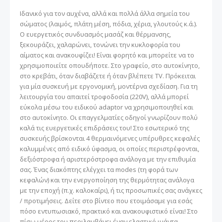
Ιδανικό για τον αυχένα, αλλά και πολλά άλλα σημεία του
σώματος (λαιμός, πλάτη μέση, πόδια, χέρια, γλουτούς κ.ά.).
Ο ευεργετικός συνδυασμός μασάζ και θέρμανσης,
ξεκουράζει, χαλαρώνει, τονώνει την κυκλοφορία του
αίματος και ανακουφίζει! Είναι φορητό και μπορείτε να το
χρησιμοποιείτε οπουδήποτε. Στο γραφείο, στο αυτοκίνητο,
στο κρεβάτι, όταν διαβάζετε ή όταν βλέπετε TV. Πρόκειται
για μία συσκευή με εργονομική, μοντέρνα σχεδίαση. Για τη
λειτουργία του απαιτεί τροφοδοσία (220V), αλλά μπορεί
εύκολα μέσω του ειδικού adaptor να χρησιμοποιηθεί και
στο αυτοκίνητο. Οι επαγγελματίες οδηγοί γνωρίζουν πολύ
καλά τις ευεργετικές επιδράσεις του! Στο εσωτερικό της
συσκευής βρίσκονται 4 θερμαινόμενες υπέρυθρες κεφαλές
καλυμμένες από ειδικό ύφασμα, οι οποίες περιστρέφονται,
δεξιόστροφα ή αριστερόστροφα ανάλογα με την επιθυμία
σας. Ένας διακόπτης ελέγχει τα modes (τη φορά των
κεφαλών) και την ενεργοποίηση της θερμότητας ανάλογα
με την εποχή (π.χ. καλοκαίρι), ή τις προσωπικές σας ανάγκες
/ προτιμήσεις. Δείτε στο βίντεο που ετοιμάσαμε για εσάς
πόσο εντυπωσιακό, πρακτικό και ανακουφιστικό είναι! Στο
πίσω μέρος του περιλαμβάνει έναν ελαστικό ιμάντα