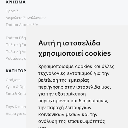
ΧΡΗΣΙΜΑ
Προφιλ
Ασφάλεια Συναλλαγών
Τρόποι Αποστολής
Τρόποι Πληρωμής
Αυτή η ιστοσελίδα
Πολιτική Επιστροφών
Πολιτική Απορρήτου
χρησιμοποιεί cookies
Ρυθμίσεις cookies
Χρησιμοποιούμε cookies και άλλες
ΚΑΤΗΓΟΡΙΕΣ
τεχνολογίες εντοπισμού για την
Gadgets
βελτίωση της εμπειρίας
Υγεια & Ομορφια
περιήγησης στην ιστοσελίδα μας,
Σπιτι& Κηπος
για την εξατομίκευση
περιεχομένου και διαφημίσεων,
Toys & more
την παροχή λειτουργιών
Δωρα για ολους
κοινωνικών μέσων και την
ανάλυση της επισκεψιμότητάς