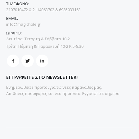
ΤΗΛΕΦΩΝΟ:
2107010472 & 2114063702 & 6985033163
EMAIL:
info@magichole.gr
ΩΡΑΡΙΟ:
Δευτέρα, Τετάρτη & Σάββατο 10-2
Τρίτη, Πέμπτη & Παρασκευή 10-2 Κ 5-8.30
ΕΓΓΡΑΦΕΙΤΕ ΣΤΟ NEWSLETTER!
Ενημερωθειτε πρωτοι για τις νεες παραλαβες μας,
Απιθανες προσφορες και νεα προιοντα. Εγγραφειτε σημερα.