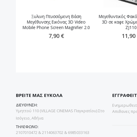
Ξυλινη Πτυσσόμενη Βάση
Μεγεθυντικός Φακό
Μεγέθυνσης Εικόνας 3D Video
3D σε καφε Χρώμ
Mobile Phone Screen Magnifier 2.0
ZJ110
inch
7,90 €
11,90
ΒΡΕΙΤΕ ΜΑΣ ΕΥΚΟΛΑ
ΕΓΓΡΑΦΕΙΤ
ΔΙΕΥΘΥΝΣΗ:
Ενημερωθειτε
Υμηττού 110 (VILLAGE CINEMAS Παγκρατίου) Στο
Απιθανες προ
Ισόγειο, Αθήνα
ΤΗΛΕΦΩΝΟ:
2107010472 & 2114063702 & 6985033163