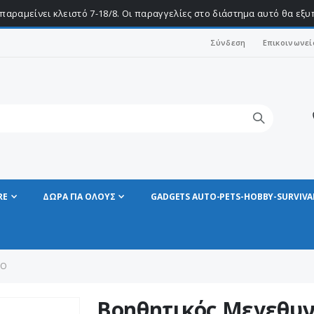
παραμείνει κλειστό 7-18/8. Οι παραγγελίες στο διάστημα αυτό θα εξ
Σύνδεση
Επικοινωνεί
RE
ΔΩΡΑ ΓΙΑ ΟΛΟΥΣ
GADGETS AUTO-PETS-HOBBY-SURVIVA
ΜΌ
Βοηθητικός Μεγεθυν