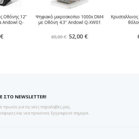
ς Οθόνης 12”
Ψηφιακό μικροσκοπιο 1000x DM4
Κρυσταλλινος
α Andowl Q-
με Οθόνη 4.3'' Andowl Q-XW01
θόλο
Ειδική
 €
52,00 €
69,00 €
Τιμή
Ε ΣΤΟ NEWSLETTER!
 πρωτοι για τις νεες παραλαβες μας,
σφορες και νεα προιοντα. Εγγραφειτε σημερα.