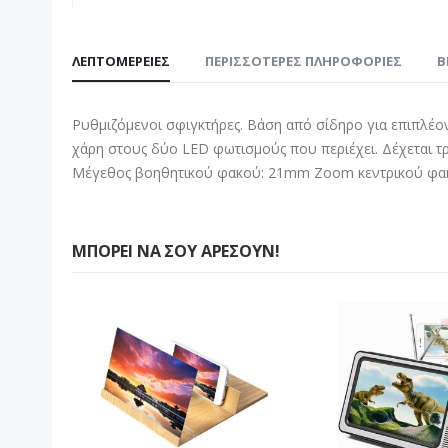
Μετάβαση
στην
ΛΕΠΤΟΜΈΡΕΙΕΣ
ΠΕΡΙΣΣΌΤΕΡΕΣ ΠΛΗΡΟΦΟΡΊΕΣ
B
αρχή
της
συλλογής
Ρυθμιζόμενοι σφιγκτήρες. Βάση από σίδηρο για επιπλέον
εικόνων
χάρη στους δύο LED φωτισμούς που περιέχει. Δέχεται τ
Μέγεθος βοηθητικού φακού: 21mm Zoom κεντρικού φακ
ΜΠΟΡΕΊ ΝΑ ΣΟΥ ΑΡΈΣΟΥΝ!