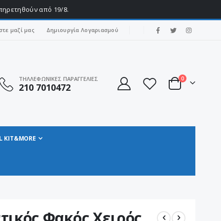
υπηρετηθούν από 19/8.
|
στε μαζί μας
Δημιουργία Λογαριασμού
στοιχεία
ΤΗΛΛΕΦΩΝΙΚΕΣ ΠΑΡΑΓΓΕΛΙΕΣ
0
210 7010472
Cart
L KIT&MORE
τικός Φακός Χειρός