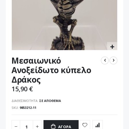
Μετάβαση
Μεσαιωνικό
στην
αρχή
Ανοξείδωτο κύπελο
της
Δράκος
συλλογής
εικόνων
15,90 €
ΔΙΑΘΕΣΙΜΌΤΗΤΑ:
ΣΕ ΑΠΌΘΕΜΑ
SKU
9853212-11
ΑΓΟΡΆ