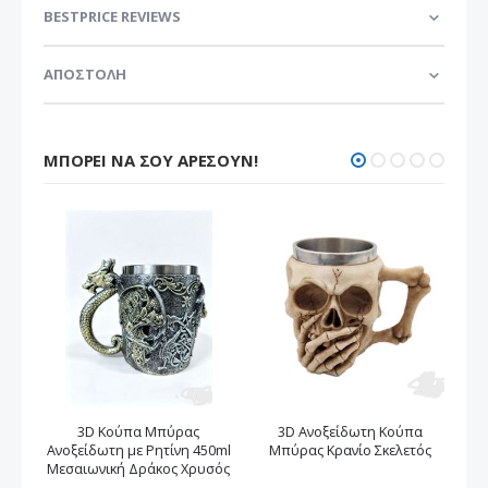
BESTPRICE REVIEWS
ΑΠΟΣΤΟΛΗ
ΜΠΟΡΕΊ ΝΑ ΣΟΥ ΑΡΈΣΟΥΝ!
3D Κούπα Μπύρας
3D Ανοξείδωτη Κούπα
Ανοξείδωτη με Ρητίνη 450ml
Μπύρας Κρανίο Σκελετός
Μ
Μεσαιωνική Δράκος Xρυσός