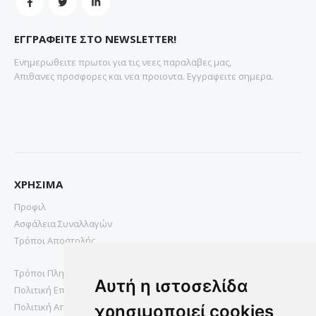
ΕΓΓΡΑΦΕΙΤΕ ΣΤΟ NEWSLETTER!
Ενημερωθειτε πρωτοι για τις νεες παραλαβες μας,
Απιθανες προσφορες και νεα προιοντα. Εγγραφειτε σημερα.
ΧΡΗΣΙΜΑ
Προφιλ
Ασφάλεια Συναλλαγών
Τρόποι Αποστολής
Τρόποι Πληρωμής
Αυτή η ιστοσελίδα
Πολιτική Επιστροφών
Πολιτική Απορρήτου
χρησιμοποιεί cookies