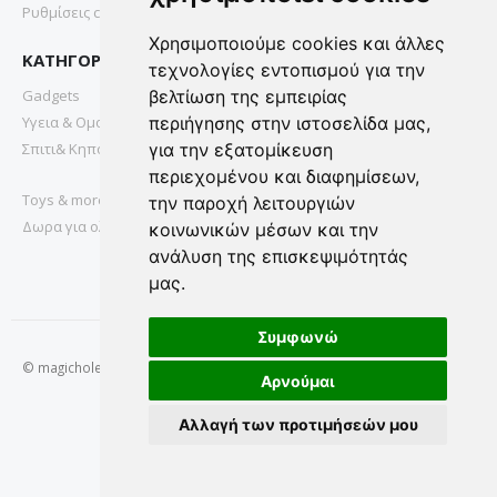
Ρυθμίσεις cookies
Χρησιμοποιούμε cookies και άλλες
ΚΑΤΗΓΟΡΙΕΣ
τεχνολογίες εντοπισμού για την
Gadgets
βελτίωση της εμπειρίας
Υγεια & Ομορφια
περιήγησης στην ιστοσελίδα μας,
Σπιτι& Κηπος
για την εξατομίκευση
περιεχομένου και διαφημίσεων,
Toys & more
την παροχή λειτουργιών
Δωρα για ολους
κοινωνικών μέσων και την
ανάλυση της επισκεψιμότητάς
μας.
Συμφωνώ
© magichole.gr 2022. All Rights Reserved.
Αρνούμαι
Αλλαγή των προτιμήσεών μου