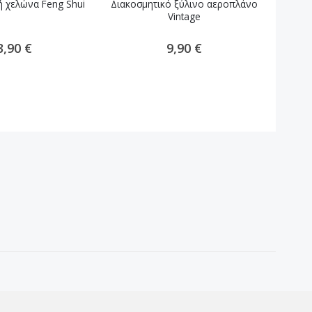
ή χελώνα Feng Shui
Διακοσμητικό ξύλινο αεροπλάνο
Μουσ
Vintage
3,90 €
9,90 €
Toys & more