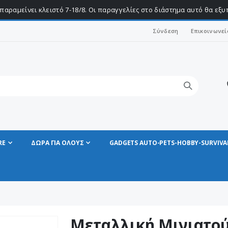
παραμείνει κλειστό 7-18/8. Οι παραγγελίες στο διάστημα αυτό θα εξ
Σύνδεση
Επικοινωνεί
RE
ΔΩΡΑ ΓΙΑ ΟΛΟΥΣ
GADGETS AUTO-PETS-HOBBY-SURVIVA
Μεταλλική Μινιατο