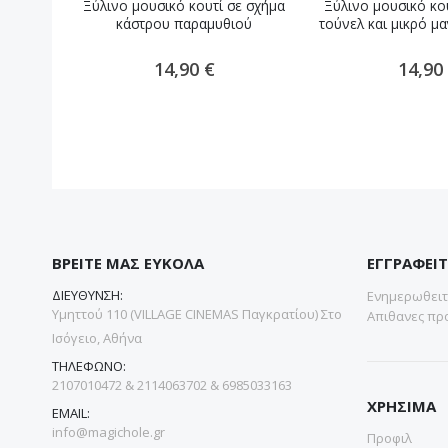
Ξύλινο μουσικό κουτί σε σχήμα
Ξύλινο μουσικό κο
κάστρου παραμυθιού
τούνελ και μικρό μ
14,90 €
14,90
ΒΡΕΙΤΕ ΜΑΣ ΕΥΚΟΛΑ
ΕΓΓΡΑΦΕΙΤ
ΔΙΕΥΘΥΝΣΗ:
Ενημερωθειτε
Υμηττού 110 (VILLAGE CINEMAS Παγκρατίου) Στο
Απιθανες προ
Ισόγειο, Αθήνα
ΤΗΛΕΦΩΝΟ:
2107010472 & 2114063702 & 6985033163
ΧΡΗΣΙΜΑ
EMAIL:
info@magichole.gr
Προφιλ