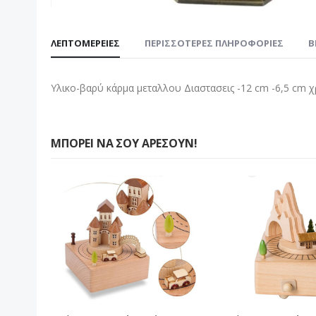
Μετάβαση
στην
ΛΕΠΤΟΜΈΡΕΙΕΣ
ΠΕΡΙΣΣΌΤΕΡΕΣ ΠΛΗΡΟΦΟΡΊΕΣ
B
αρχή
της
συλλογής
Υλικο-βαρύ κάρμα μεταλλου Διαστασεις -12 cm -6,5 cm χ
εικόνων
ΜΠΟΡΕΊ ΝΑ ΣΟΥ ΑΡΈΣΟΥΝ!