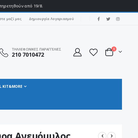
υπηρετηθούν από 19/8.
|
στε μαζί μας
Δημιουργία Λογαριασμού
στοιχεία
ΤΗΛΛΕΦΩΝΙΚΕΣ ΠΑΡΑΓΓΕΛΙΕΣ
0
210 7010472
Cart
L KIT&MORE
ύρα Ανεμόμυλος