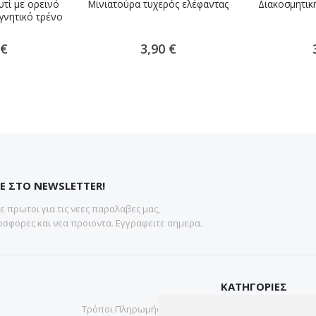
υτί με ορεινό
Mινιατούρα τυχερός ελέφαντας
Διακοσμητικ
αγνητικό τρένο
 €
3,90 €
Ε ΣΤΟ NEWSLETTER!
 πρωτοι για τις νεες παραλαβες μας,
σφορες και νεα προιοντα. Εγγραφειτε σημερα.
ΚΑΤΗΓΟΡΙΕΣ
Τρόποι Πληρωμής
Gadgets