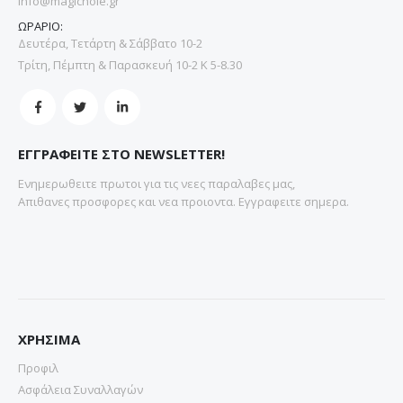
info@magichole.gr
ΩΡΑΡΙΟ:
Δευτέρα, Τετάρτη & Σάββατο 10-2
Τρίτη, Πέμπτη & Παρασκευή 10-2 Κ 5-8.30
ΕΓΓΡΑΦΕΙΤΕ ΣΤΟ NEWSLETTER!
Ενημερωθειτε πρωτοι για τις νεες παραλαβες μας,
Απιθανες προσφορες και νεα προιοντα. Εγγραφειτε σημερα.
ΧΡΗΣΙΜΑ
Προφιλ
Ασφάλεια Συναλλαγών