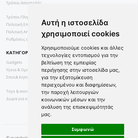
Τρόποι Αποστολής
Τρόποι Πληρωμής
Αυτή η ιστοσελίδα
Πολιτική Επιστροφών
Πολιτική Απορρήτου
χρησιμοποιεί cookies
Ρυθμίσεις cookies
Χρησιμοποιούμε cookies και άλλες
ΚΑΤΗΓΟΡΙΕΣ
τεχνολογίες εντοπισμού για την
Gadgets
βελτίωση της εμπειρίας
Υγεια & Ομορφια
περιήγησης στην ιστοσελίδα μας,
Σπιτι& Κηπος
για την εξατομίκευση
περιεχομένου και διαφημίσεων,
Toys & more
την παροχή λειτουργιών
Δωρα για ολους
κοινωνικών μέσων και την
ανάλυση της επισκεψιμότητάς
μας.
Συμφωνώ
© magichole.gr 2022. All Rights Reserved.