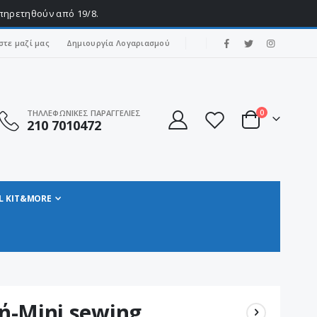
υπηρετηθούν από 19/8.
|
στε μαζί μας
Δημιουργία Λογαριασμού
στοιχεία
ΤΗΛΛΕΦΩΝΙΚΕΣ ΠΑΡΑΓΓΕΛΙΕΣ
0
210 7010472
Cart
L KIT&MORE
-Mini sewing