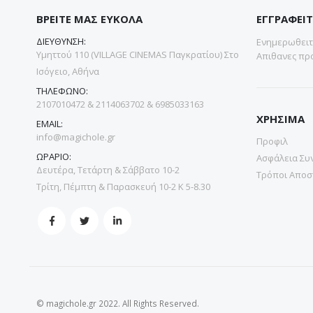
ΒΡΕΙΤΕ ΜΑΣ ΕΥΚΟΛΑ
ΕΓΓΡΑΦΕΙΤ
ΔΙΕΥΘΥΝΣΗ:
Ενημερωθειτε
Υμηττού 110 (VILLAGE CINEMAS Παγκρατίου) Στο
Απιθανες προ
Ισόγειο, Αθήνα
ΤΗΛΕΦΩΝΟ:
2107010472 & 2114063702 & 6985033163
ΧΡΗΣΙΜΑ
EMAIL:
info@magichole.gr
Προφιλ
ΩΡΑΡΙΟ:
Ασφάλεια Συ
Δευτέρα, Τετάρτη & Σάββατο 10-2
Τρόποι Αποσ
Τρίτη, Πέμπτη & Παρασκευή 10-2 Κ 5-8.30
© magichole.gr 2022. All Rights Reserved.