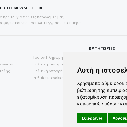
Ε ΣΤΟ NEWSLETTER!
 πρωτοι για τις νεες παραλαβες μας,
σφορες και νεα προιοντα. Εγγραφειτε σημερα.
ΚΑΤΗΓΟΡΙΕΣ
Τρόποι Πληρωμής
Gadgets
ναλλαγών
Πολιτική Επιστροφών
Υγεια & Ομορφια
Αυτή η ιστοσε
τολής
Πολιτική Απορρήτου
Σπιτι& Κηπος
Ρυθμίσεις cookies
Χρησιμοποιούμε cookie
βελτίωση της εμπειρία
εξατομίκευση περιεχο
κοινωνικών μέσων και
Συμφωνώ
Αρνούμ