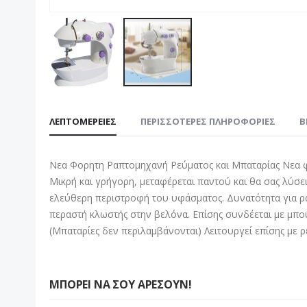
Μετάβαση
στην
ΛΕΠΤΟΜΈΡΕΙΕΣ
ΠΕΡΙΣΣΌΤΕΡΕΣ ΠΛΗΡΟΦΟΡΊΕΣ
B
αρχή
της
συλλογής
Νεα Φορητη Ραπτομηχανή Ρεύματος και Μπαταρίας Νεα φο
εικόνων
Μικρή και γρήγορη, μεταφέρεται παντού και θα σας λύσε
ελεύθερη περιστροφή του υφάσματος. Δυνατότητα για ρα
περαστή κλωστής στην βελόνα. Επίσης συνδέεται με μπου
(Μπαταρίες δεν περιλαμβάνονται) Λειτουργεί επίσης με ρ
ΜΠΟΡΕΊ ΝΑ ΣΟΥ ΑΡΈΣΟΥΝ!