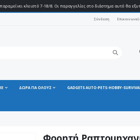
παραμείνει κλειστό 7-18/8. Οι παραγγελίες στο διάστημα αυτό θα εξ
Σύνδεση
Επικοινωνεί
RE
ΔΩΡΑ ΓΙΑ ΟΛΟΥΣ
GADGETS AUTO-PETS-HOBBY-SURVIVA
Φορητή Ραπτομηχανή