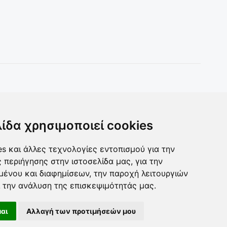
Toys & more
Δωρα για ολους
λίδα χρησιμοποιεί cookies
s και άλλες τεχνολογίες εντοπισμού για την
ς περιήγησης στην ιστοσελίδα μας, για την
μένου και διαφημίσεων, την παροχή λειτουργιών
 την ανάλυση της επισκεψιμότητάς μας.
αι
Αλλαγή των προτιμήσεών μου