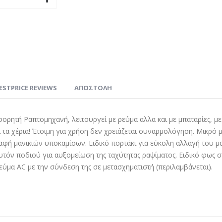
ESTPRICE REVIEWS
ΑΠΟΣΤΟΛΗ
ρητή Ραπτομηχανή, λειτουργεί με ρεύμα αλλα και με μπαταρίες, με
ι τα χέρια! Έτοιμη για χρήση δεν χρειάζεται συναρμολόγηση. Μικρό 
φή μανικιών υποκαμίσων. Ειδικό πορτάκι για εύκολη αλλαγή του μ
τόν ποδιού για αυξομείωση της ταχύτητας ραψίματος. Ειδικό φως στ
εύμα AC με την σύνδεση της σε μετασχηματιστή (περιλαμβάνεται).