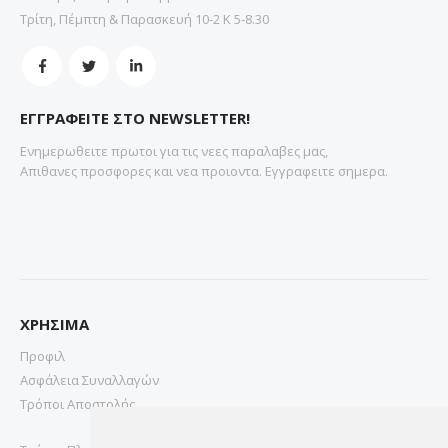
Τρίτη, Πέμπτη & Παρασκευή 10-2 Κ 5-8.30
ΕΓΓΡΑΦΕΙΤΕ ΣΤΟ NEWSLETTER!
Ενημερωθειτε πρωτοι για τις νεες παραλαβες μας,
Απιθανες προσφορες και νεα προιοντα. Εγγραφειτε σημερα.
ΧΡΗΣΙΜΑ
Προφιλ
Ασφάλεια Συναλλαγών
Τρόποι Αποστολής