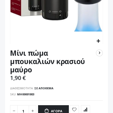
Μετάβαση
Μίνι πώμα
στην
αρχή
μπουκαλιών κρασιού
της
μαύρο
συλλογής
εικόνων
1,90 €
ΔΙΑΘΕΣΙΜΌΤΗΤΑ:
ΣΕ ΑΠΌΘΕΜΑ
SKU
ΜΗ00001803
ΑΓΟΡΆ