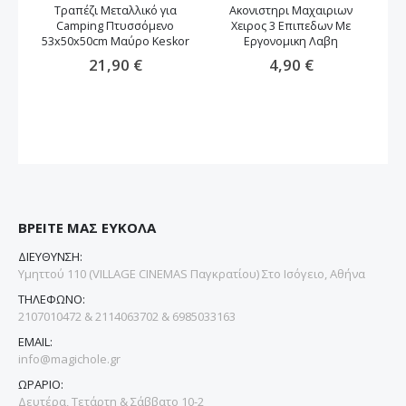
Τραπέζι Μεταλλικό για
Ακονιστηρι Μαχαιριων
Camping Πτυσσόμενο
Χειρος 3 Επιπεδων Με
53x50x50cm Μαύρο Keskor
Εργονομικη Λαβη
21,90 €
4,90 €
ΒΡΕΙΤΕ ΜΑΣ ΕΥΚΟΛΑ
ΔΙΕΥΘΥΝΣΗ:
Υμηττού 110 (VILLAGE CINEMAS Παγκρατίου) Στο Ισόγειο, Αθήνα
ΤΗΛΕΦΩΝΟ:
2107010472 & 2114063702 & 6985033163
EMAIL:
info@magichole.gr
ΩΡΑΡΙΟ:
Δευτέρα, Τετάρτη & Σάββατο 10-2