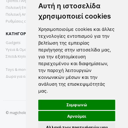
Τρόποι Πληρωμής
Αυτή η ιστοσελίδα
Πολιτική Επιστροφών
Πολιτική Απορρήτου
χρησιμοποιεί cookies
Ρυθμίσεις cookies
Χρησιμοποιούμε cookies και άλλες
ΚΑΤΗΓΟΡΙΕΣ
τεχνολογίες εντοπισμού για την
Gadgets
βελτίωση της εμπειρίας
Υγεια & Ομορφια
περιήγησης στην ιστοσελίδα μας,
Σπιτι& Κηπος
για την εξατομίκευση
περιεχομένου και διαφημίσεων,
Toys & more
την παροχή λειτουργιών
Δωρα για ολους
κοινωνικών μέσων και την
ανάλυση της επισκεψιμότητάς
μας.
Συμφωνώ
© magichole.gr 2022. All Rights Reserved.
Αρνούμαι
Αλλαγή των προτιμήσεών μου