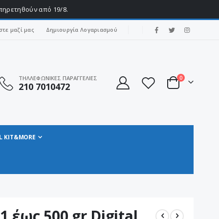
υπηρετηθούν από 19/8.
|
στε μαζί μας
Δημιουργία Λογαριασμού
στοιχεία
ΤΗΛΛΕΦΩΝΙΚΕΣ ΠΑΡΑΓΓΕΛΙΕΣ
0
210 7010472
Cart
L KIT&MORE
 έως 500 gr Digital