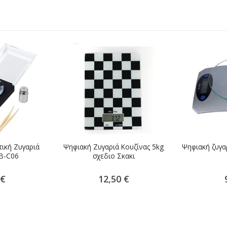
τική Ζυγαριά
Ψηφιακή Ζυγαριά Κουζίνας 5kg
Ψηφιακή ζυγαρ
AB-C06
σχεδιο Σκακι
 €
12,50 €