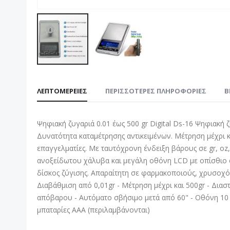
Μετάβαση
στην
ΛΕΠΤΟΜΈΡΕΙΕΣ
ΠΕΡΙΣΣΌΤΕΡΕΣ ΠΛΗΡΟΦΟΡΊΕΣ
B
αρχή
της
συλλογής
Ψηφιακή ζυγαριά 0.01 έως 500 gr Digital Ds-16 Ψηφιακή ζ
εικόνων
Δυνατότητα καταμέτρησης αντικειμένων. Μέτρηση μέχρι κ
επαγγελματίες. Με ταυτόχρονη ένδειξη βάρους σε gr, oz,
ανοξείδωτου χάλυβα και μεγάλη οθόνη LCD με οπίσθιο 
δίσκος ζύγισης. Απαραίτητη σε φαρμακοποιούς, χρυσοχό
Διαβάθμιση από 0,01gr - Μέτρηση μέχρι και 500gr - Διασ
απόβαρου - Αυτόματο σβήσιμο μετά από 60" - Οθόνη 10 
μπαταρίες ΑΑΑ (περιλαμβάνονται)