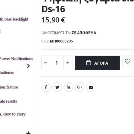
Ds-16
15,90 €
ΔΙΑΘΕΣΙΜΌΤΗΤΑ:
ΣΕ ΑΠΌΘΕΜΑ
SKU
ΜΗ00000705
ΑΓΟΡΆ