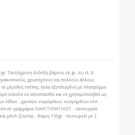
r. Ταυτόχρονη ένδειξη βάρους σε gr, oz, ct, tl.
 φαρμακοποιούς, χρυσοχόους και πολλούς άλλους
ή, σε μέγεθος τσέπης, είναι εξοπλισμένη με πλατφόρμα
ρεί εύκολα να αποσπασθεί και να χρησιμοποιηθεί ως
μων λίθων , χρυσών νομισμάτων, κοσμημάτων κλπ. -
άμεσα σε γραμμάρια /GN/CT/DWT/OZT. - Λειτουργία
ι μπολ ζύγισης - Βάρος 130gr - Λειτουργεί με 2