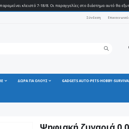
παραμείνει κλειστό 7-18/8. Οι παραγγελίες στο διάστημα αυτό θα εξ
Σύνδεση
Επικοινωνεί
RE
ΔΩΡΑ ΓΙΑ ΟΛΟΥΣ
GADGETS AUTO-PETS-HOBBY-SURVIVA
Ψηφιακή ζυγαριά 0.01