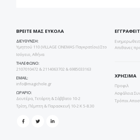
ΒΡΕΙΤΕ ΜΑΣ ΕΥΚΟΛΑ
ΕΓΓΡΑΦΕΙΤ
ΔΙΕΥΘΥΝΣΗ:
Ενημερωθειτε
Υμηττού 110 (VILLAGE CINEMAS Παγκρατίου) Στο
Απιθανες προ
Ισόγειο, Αθήνα
ΤΗΛΕΦΩΝΟ:
2107010472 & 2114063702 & 6985033163
ΧΡΗΣΙΜΑ
EMAIL:
info@magichole.gr
Προφιλ
ΩΡΑΡΙΟ:
Ασφάλεια Συ
Δευτέρα, Τετάρτη & Σάββατο 10-2
Τρόποι Αποσ
Τρίτη, Πέμπτη & Παρασκευή 10-2 Κ 5-8.30