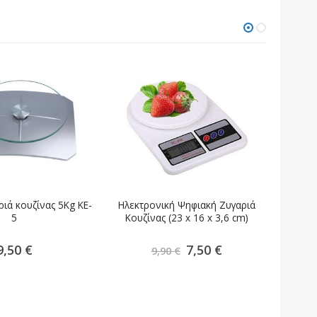
ιά κουζίνας 5Kg KE-
Ηλεκτρονική Ψηφιακή Ζυγαριά
Μίνι Ψ
5
Κουζίνας (23 x 16 x 3,6 cm)
Τσ
Ειδική
9,50 €
7,50 €
9,90 €
Τιμή