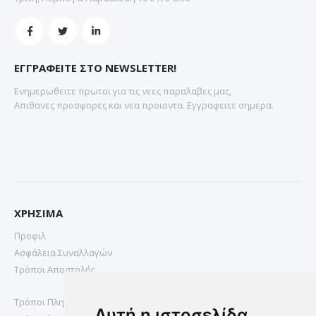
ΕΓΓΡΑΦΕΙΤΕ ΣΤΟ NEWSLETTER!
Ενημερωθειτε πρωτοι για τις νεες παραλαβες μας,
Απιθανες προσφορες και νεα προιοντα. Εγγραφειτε σημερα.
ΧΡΗΣΙΜΑ
Προφιλ
Ασφάλεια Συναλλαγών
Τρόποι Αποστολής
Τρόποι Πληρωμής
Αυτή η ιστοσελίδα