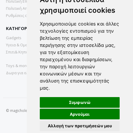
Πολιτική Επιστροφών
Πολιτική Απορρήτου
χρησιμοποιεί cookies
Ρυθμίσεις cookies
Χρησιμοποιούμε cookies και άλλες
ΚΑΤΗΓΟΡΙΕΣ
τεχνολογίες εντοπισμού για την
Gadgets
βελτίωση της εμπειρίας
Υγεια & Ομορφια
περιήγησης στην ιστοσελίδα μας,
Σπιτι& Κηπος
για την εξατομίκευση
περιεχομένου και διαφημίσεων,
Toys & more
την παροχή λειτουργιών
Δωρα για ολους
κοινωνικών μέσων και την
ανάλυση της επισκεψιμότητάς
μας.
Συμφωνώ
© magichole.gr 2022. All Rights Reserved.
Αρνούμαι
Αλλαγή των προτιμήσεών μου