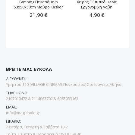
Camping Πτυσσόμενο
Χειρος 3 Επιπεδων Με
53x50x50cm Μαύρο Keskor
Εργονομικη Λαβη
21,90 €
4,90 €
ΒΡΕΙΤΕ ΜΑΣ ΕΥΚΟΛΑ
ΔΙΕΥΘΥΝΣΗ:
Υμηττού 110 (VILLAGE CINEMAS Παγκρατίου) Στο Ισόγειο, Αθήνα
ΤΗΛΕΦΩΝΟ:
2107010472 & 2114063702 & 6985033163
EMAIL:
info@magichole.gr
ΩΡΑΡΙΟ:
Δευτέρα, Τετάρτη & Σάββατο 10-2
Τρίτη, Πέμπτη & Παρασκευή 10-2 Κ 5-8.30