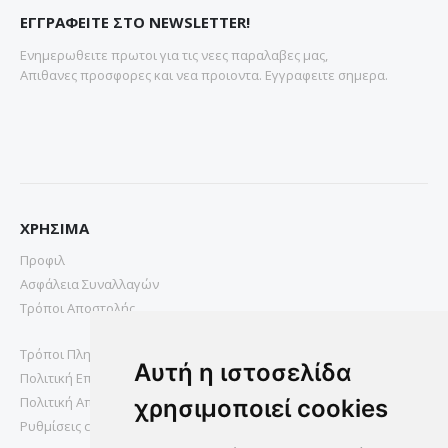
ΕΓΓΡΑΦΕΙΤΕ ΣΤΟ NEWSLETTER!
Ενημερωθειτε πρωτοι για τις νεες παραλαβες μας,
Απιθανες προσφορες και νεα προιοντα. Εγγραφειτε σημερα.
ΧΡΗΣΙΜΑ
Προφιλ
Ασφάλεια Συναλλαγών
Τρόποι Αποστολής
Τρόποι Πληρωμής
Αυτή η ιστοσελίδα
Πολιτική Επιστροφών
Πολιτική Απορρήτου
χρησιμοποιεί cookies
Ρυθμίσεις cookies