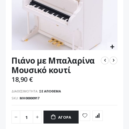
Μετάβαση
Πιάνο με Μπαλαρίνα
στην
αρχή
Μουσικό κουτί
της
συλλογής
18,90 €
εικόνων
ΔΙΑΘΕΣΙΜΌΤΗΤΑ:
ΣΕ ΑΠΌΘΕΜΑ
SKU
ΜΗ00000917
ΑΓΟΡΆ