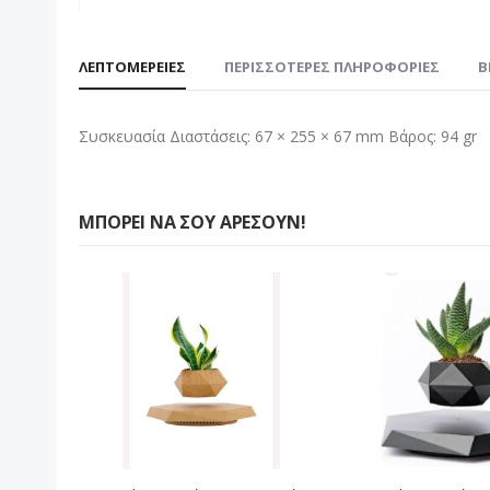
Μετάβαση
στην
ΛΕΠΤΟΜΈΡΕΙΕΣ
ΠΕΡΙΣΣΌΤΕΡΕΣ ΠΛΗΡΟΦΟΡΊΕΣ
B
αρχή
της
συλλογής
Συσκευασία Διαστάσεις: 67 × 255 × 67 mm Βάρος: 94 gr
εικόνων
ΜΠΟΡΕΊ ΝΑ ΣΟΥ ΑΡΈΣΟΥΝ!