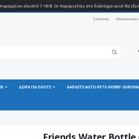
παραμείνει κλειστό 7-18/8. Οι παραγγελίες στο διάστημα αυτό θα εξ
Σύνδεση
Επικοινωνεί
RE
ΔΩΡΑ ΓΙΑ ΟΛΟΥΣ
GADGETS AUTO-PETS-HOBBY-SURVIVA
Friends Water Bottle 