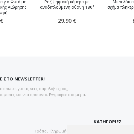
α για Φυτά με
Ροζ ψηφιακή κάμερα με
Μπρελόκ αν
ικής Αιώρησης
αναδιπλούμενη οθόνη 180°
σχήμα πληκτρ
ροφή
 €
29,90 €
Ε ΣΤΟ NEWSLETTER!
 πρωτοι για τις νεες παραλαβες μας,
σφορες και νεα προιοντα. Εγγραφειτε σημερα.
ΚΑΤΗΓΟΡΙΕΣ
Τρόποι Πληρωμής
Gadgets