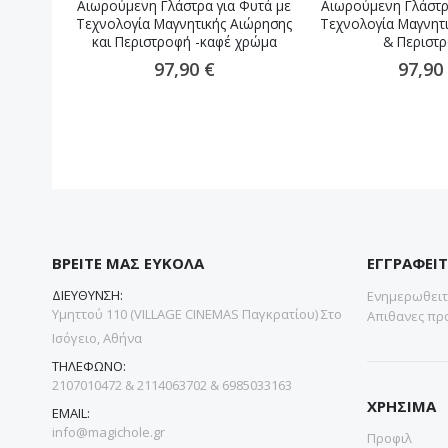
Αιωρούμενη Γλάστρα για Φυτά με
Αιωρούμενη Γλάστρ
Τεχνολογία Μαγνητικής Αιώρησης
Τεχνολογία Μαγνητ
και Περιστροφή -καφέ χρώμα
& Περιστ
97,90 €
97,90
ΒΡΕΙΤΕ ΜΑΣ ΕΥΚΟΛΑ
ΕΓΓΡΑΦΕΙΤ
ΔΙΕΥΘΥΝΣΗ:
Ενημερωθειτε
Υμηττού 110 (VILLAGE CINEMAS Παγκρατίου) Στο
Απιθανες προ
Ισόγειο, Αθήνα
ΤΗΛΕΦΩΝΟ:
2107010472 & 2114063702 & 6985033163
ΧΡΗΣΙΜΑ
EMAIL:
info@magichole.gr
Προφιλ