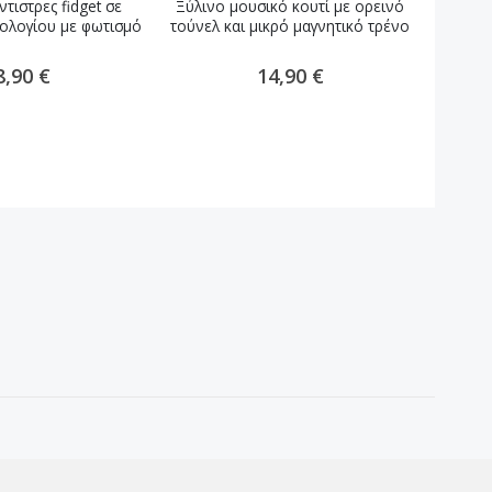
τιστρες fidget σε
Ξύλινο μουσικό κουτί με ορεινό
Ξύλινο
ολογίου με φωτισμό
τούνελ και μικρό μαγνητικό τρένο
8,90 €
14,90 €
Toys & more