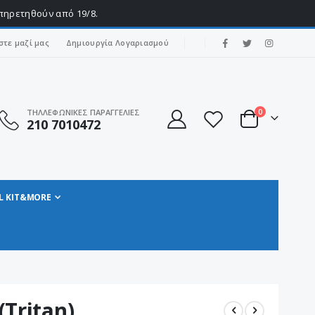
υπηρετηθούν από 19/8.
|
στε μαζί μας
Δημιουργία Λογαριασμού
στοιχεία
ΤΗΛΛΕΦΩΝΙΚΕΣ ΠΑΡΑΓΓΕΛΙΕΣ
0
210 7010472
Cart
L KIT&MORE
(Tritan)