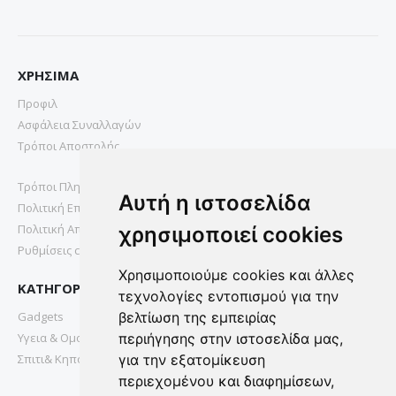
ΧΡΗΣΙΜΑ
Προφιλ
Ασφάλεια Συναλλαγών
Τρόποι Αποστολής
Τρόποι Πληρωμής
Αυτή η ιστοσελίδα
Πολιτική Επιστροφών
Πολιτική Απορρήτου
χρησιμοποιεί cookies
Ρυθμίσεις cookies
Χρησιμοποιούμε cookies και άλλες
ΚΑΤΗΓΟΡΙΕΣ
τεχνολογίες εντοπισμού για την
Gadgets
βελτίωση της εμπειρίας
Υγεια & Ομορφια
περιήγησης στην ιστοσελίδα μας,
Σπιτι& Κηπος
για την εξατομίκευση
περιεχομένου και διαφημίσεων,