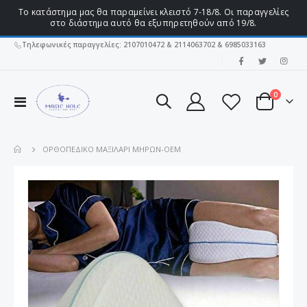
Το κατάστημα μας θα παραμείνει κλειστό 7-18/8. Οι παραγγελίες
στο διάστημα αυτό θα εξυπηρετηθούν από 19/8.
Τηλεφωνικές παραγγελίες: 2107010472 & 2114063702 & 6985033163
|
στοιχεί
0
Εναλλαγή
Cart
Πλοήγησης
ΟΡΘΟΠΕΔΙΚΌ ΜΑΞΙΛΆΡΙ ΜΗΡΏΝ-OEM
Μετάβαση
στο
τέλος
της
συλλογής
εικόνων