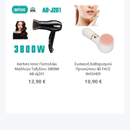
Aerbes Ionic Πιστολάκι
Συσκευή Καθαρισμού
Μαλλιών Ταξιδίου 3800W
Προσώπου 4D FACE
μα
AB-AJ201
WASHER
13,90 €
10,90 €