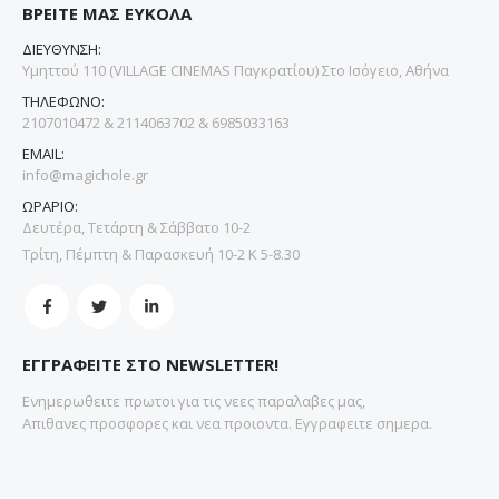
ΒΡΕΙΤΕ ΜΑΣ ΕΥΚΟΛΑ
ΔΙΕΥΘΥΝΣΗ:
Υμηττού 110 (VILLAGE CINEMAS Παγκρατίου) Στο Ισόγειο, Αθήνα
ΤΗΛΕΦΩΝΟ:
2107010472 & 2114063702 & 6985033163
EMAIL:
info@magichole.gr
ΩΡΑΡΙΟ:
Δευτέρα, Τετάρτη & Σάββατο 10-2
Τρίτη, Πέμπτη & Παρασκευή 10-2 Κ 5-8.30
ΕΓΓΡΑΦΕΙΤΕ ΣΤΟ NEWSLETTER!
Ενημερωθειτε πρωτοι για τις νεες παραλαβες μας,
Απιθανες προσφορες και νεα προιοντα. Εγγραφειτε σημερα.