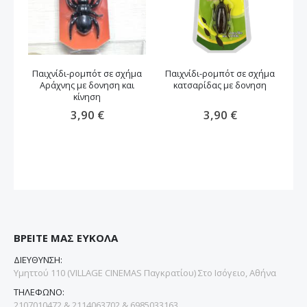
Παιχνίδι-ρομπότ σε σχήμα
Παιχνίδι-ρομπότ σε σχήμα
Π
Αράχνης με δονηση και
κατσαρίδας με δονηση
κίνηση
3,90 €
3,90 €
ΒΡΕΙΤΕ ΜΑΣ ΕΥΚΟΛΑ
ΔΙΕΥΘΥΝΣΗ:
Υμηττού 110 (VILLAGE CINEMAS Παγκρατίου) Στο Ισόγειο, Αθήνα
ΤΗΛΕΦΩΝΟ:
2107010472 & 2114063702 & 6985033163