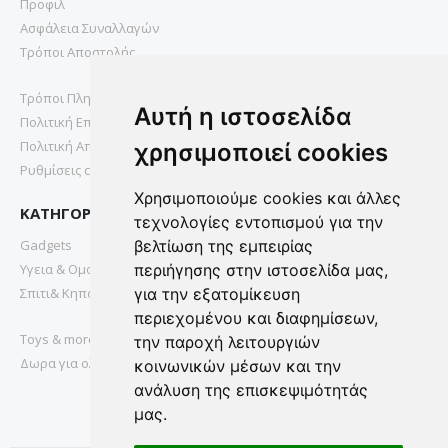
Προφιλ
Ασφάλεια Συναλλαγών
Τρόποι Αποστολής
Τρόποι Πληρωμής
Αυτή η ιστοσελίδα
Πολιτική Επιστροφών
Πολιτική Απορρήτου
χρησιμοποιεί cookies
Ρυθμίσεις cookies
Χρησιμοποιούμε cookies και άλλες
ΚΑΤΗΓΟΡΙΕΣ
τεχνολογίες εντοπισμού για την
Gadgets
βελτίωση της εμπειρίας
Υγεια & Ομορφια
περιήγησης στην ιστοσελίδα μας,
Σπιτι& Κηπος
για την εξατομίκευση
περιεχομένου και διαφημίσεων,
Toys & more
την παροχή λειτουργιών
Δωρα για ολους
κοινωνικών μέσων και την
ανάλυση της επισκεψιμότητάς
μας.