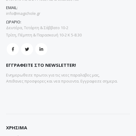
EMAIL:
info@magichole.gr
ΩΡΑΡΙΟ:
Δευτέρα, Τετάρτη & Σάββατο 10-2
Τρίτη, Πέμπτη & Παρασκευή 10-2 Κ 5-8.30
ΕΓΓΡΑΦΕΙΤΕ ΣΤΟ NEWSLETTER!
Ενημερωθειτε πρωτοι για τις νεες παραλαβες μας,
Απιθανες προσφορες και νεα προιοντα. Εγγραφειτε σημερα.
ΧΡΗΣΙΜΑ