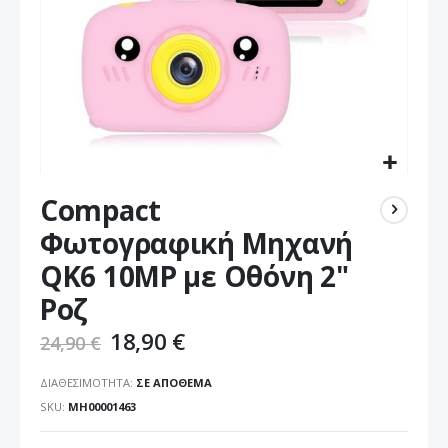
Μετάβαση
Compact
στην
αρχή
Φωτογραφική Μηχανή
της
QK6 10MP με Οθόνη 2"
συλλογής
εικόνων
Ροζ
18,90 €
24,90 €
ΔΙΑΘΕΣΙΜΌΤΗΤΑ:
ΣΕ ΑΠΌΘΕΜΑ
SKU
ΜΗ00001463