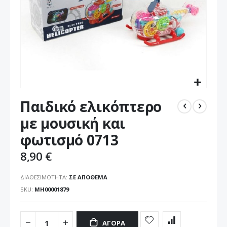
Μετάβαση
Παιδικό ελικόπτερο
στην
αρχή
με μουσική και
της
φωτισμό 0713
συλλογής
εικόνων
8,90 €
ΔΙΑΘΕΣΙΜΌΤΗΤΑ:
ΣΕ ΑΠΌΘΕΜΑ
SKU
ΜΗ00001879
ΑΓΟΡΆ