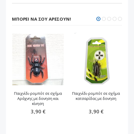
ΜΠΟΡΕΊ ΝΑ ΣΟΥ ΑΡΈΣΟΥΝ!
Παιχνίδι-ρομπότ σε σχήμα
Παιχνίδι-ρομπότ σε σχήμα
Π
Αράχνης με δονηση και
κατσαρίδας με δονηση
κίνηση
3,90 €
3,90 €