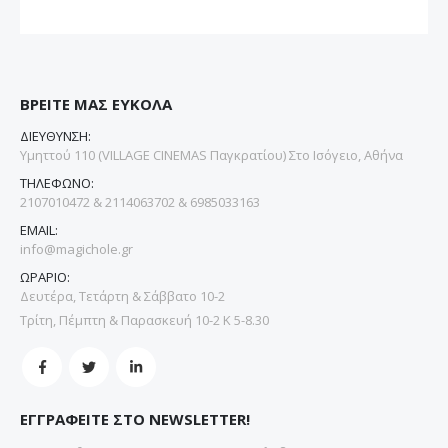
ΒΡΕΙΤΕ ΜΑΣ ΕΥΚΟΛΑ
ΔΙΕΥΘΥΝΣΗ:
Υμηττού 110 (VILLAGE CINEMAS Παγκρατίου) Στο Ισόγειο, Αθήνα
ΤΗΛΕΦΩΝΟ:
2107010472 & 2114063702 & 6985033163
EMAIL:
info@magichole.gr
ΩΡΑΡΙΟ:
Δευτέρα, Τετάρτη & Σάββατο 10-2
Τρίτη, Πέμπτη & Παρασκευή 10-2 Κ 5-8.30
ΕΓΓΡΑΦΕΙΤΕ ΣΤΟ NEWSLETTER!