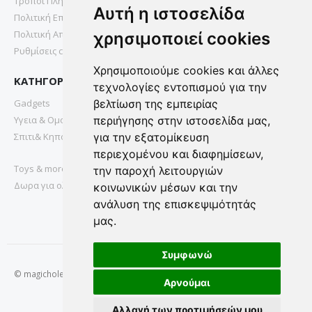
Τρόποι Πληρωμής
Αυτή η ιστοσελίδα
Πολιτική Επιστροφών
Πολιτική Απορρήτου
χρησιμοποιεί cookies
Ρυθμίσεις cookies
Χρησιμοποιούμε cookies και άλλες
ΚΑΤΗΓΟΡΙΕΣ
τεχνολογίες εντοπισμού για την
Gadgets
βελτίωση της εμπειρίας
Υγεια & Ομορφια
περιήγησης στην ιστοσελίδα μας,
Σπιτι& Κηπος
για την εξατομίκευση
περιεχομένου και διαφημίσεων,
Toys & more
την παροχή λειτουργιών
Δωρα για ολους
κοινωνικών μέσων και την
ανάλυση της επισκεψιμότητάς
μας.
Συμφωνώ
© magichole.gr 2022. All Rights Reserved.
Αρνούμαι
Αλλαγή των προτιμήσεών μου