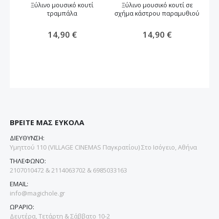
Ξύλινο μουσικό κουτί
Ξύλινο μουσικό κουτί σε
τραμπάλα
σχήμα κάστρου παραμυθιού
14,90 €
14,90 €
ΒΡΕΙΤΕ ΜΑΣ ΕΥΚΟΛΑ
ΔΙΕΥΘΥΝΣΗ:
Υμηττού 110 (VILLAGE CINEMAS Παγκρατίου) Στο Ισόγειο, Αθήνα
ΤΗΛΕΦΩΝΟ:
2107010472 & 2114063702 & 6985033163
EMAIL:
info@magichole.gr
ΩΡΑΡΙΟ:
Δευτέρα, Τετάρτη & Σάββατο 10-2