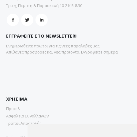
Τρίτη, Πέμπτη & Παρασκευή 10-2 Κ 5-8.30
ΕΓΓΡΑΦΕΙΤΕ ΣΤΟ NEWSLETTER!
Ενημερωθειτε πρωτοι για τις νεες παραλαβες μας,
Απιθανες προσφορες και νεα προιοντα. Εγγραφειτε σημερα.
ΧΡΗΣΙΜΑ
Προφιλ
Ασφάλεια Συναλλαγών
Τρόποι Αποστολής