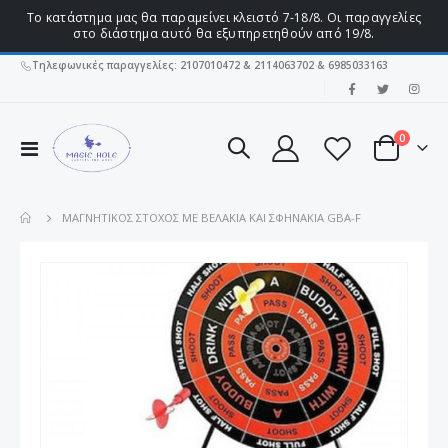
Το κατάστημα μας θα παραμείνει κλειστό 7-18/8. Οι παραγγελίες
στο διάστημα αυτό θα εξυπηρετηθούν από 19/8.
Τηλεφωνικές παραγγελίες: 2107010472 & 2114063702 & 6985033163
|
στοιχεί
0
Εναλλαγή
Cart
Πλοήγησης
ΜΑΓΝΗΤΙΚΌΣ ΣΤΌΧΟΣ ΜΕ ΒΕΛΆΚΙΑ ΚΑΙ ΣΦΗΝΆΚΙΑ GBA-F
Μετάβαση
στο
τέλος
της
συλλογής
εικόνων