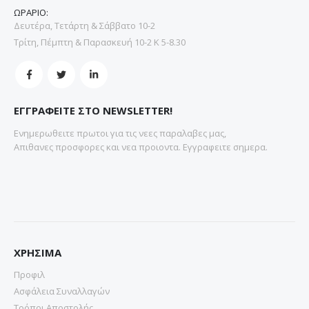
ΩΡΑΡΙΟ:
Δευτέρα, Τετάρτη & Σάββατο 10-2
Τρίτη, Πέμπτη & Παρασκευή 10-2 Κ 5-8.30
ΕΓΓΡΑΦΕΙΤΕ ΣΤΟ NEWSLETTER!
Ενημερωθειτε πρωτοι για τις νεες παραλαβες μας,
Απιθανες προσφορες και νεα προιοντα. Εγγραφειτε σημερα.
ΧΡΗΣΙΜΑ
Προφιλ
Ασφάλεια Συναλλαγών
Τρόποι Αποστολής