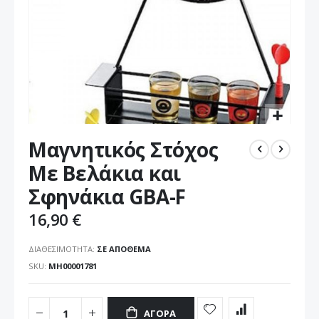
Μετάβαση
Μαγνητικός Στόχος
στην
αρχή
Με Βελάκια και
της
Σφηνάκια GBA-F
συλλογής
εικόνων
16,90 €
ΔΙΑΘΕΣΙΜΌΤΗΤΑ:
ΣΕ ΑΠΌΘΕΜΑ
SKU
ΜΗ00001781
ΑΓΟΡΆ