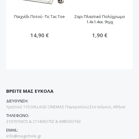
Παιχνίδι Ποτού -Tic Tac Toe
Ζαρι Πλαστικό Πολύχρωμο
1.4x1.4εκ. 9τμχ
π
14,90 €
1,90 €
ΒΡΕΙΤΕ ΜΑΣ ΕΥΚΟΛΑ
ΔΙΕΥΘΥΝΣΗ:
Υμηττού 110 (VILLAGE CINEMAS Παγκρατίου) Στο Ισόγειο, Αθήνα
ΤΗΛΕΦΩΝΟ:
2107010472 & 2114063702 & 6985033163
EMAIL:
info@magichole.gr