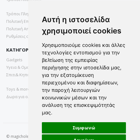
Τρόποι Πληρωμής
Αυτή η ιστοσελίδα
Πολιτική Επιστροφών
Πολιτική Απορρήτου
χρησιμοποιεί cookies
Ρυθμίσεις cookies
Χρησιμοποιούμε cookies και άλλες
ΚΑΤΗΓΟΡΙΕΣ
τεχνολογίες εντοπισμού για την
Gadgets
βελτίωση της εμπειρίας
Υγεια & Ομορφια
περιήγησης στην ιστοσελίδα μας,
Σπιτι& Κηπος
για την εξατομίκευση
περιεχομένου και διαφημίσεων,
Toys & more
την παροχή λειτουργιών
Δωρα για ολους
κοινωνικών μέσων και την
ανάλυση της επισκεψιμότητάς
μας.
Συμφωνώ
© magichole.gr 2022. All Rights Reserved.