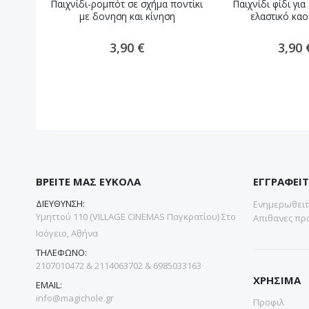
Παιχνίδι-ρομπότ σε σχήμα ποντίκι
Παιχνίδι φίδι γι
με δονηση και κίνηση
ελαστικό κα
3,90 €
3,90 
ΒΡΕΙΤΕ ΜΑΣ ΕΥΚΟΛΑ
ΕΓΓΡΑΦΕΙΤ
ΔΙΕΥΘΥΝΣΗ:
Ενημερωθειτε
Υμηττού 110 (VILLAGE CINEMAS Παγκρατίου) Στο
Απιθανες προ
Ισόγειο, Αθήνα
ΤΗΛΕΦΩΝΟ:
2107010472 & 2114063702 & 6985033163
ΧΡΗΣΙΜΑ
EMAIL:
info@magichole.gr
Προφιλ