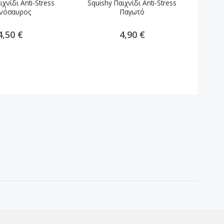
ιχνίδι Anti-Stress
Squishy Παιχνίδι Anti-Stress
Squi
ινόσαυρος
Παγωτό
4,50 €
4,90 €
Toys & more