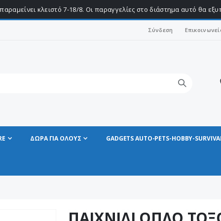
παραμείνει κλειστό 7-18/8. Οι παραγγελίες στο διάστημα αυτό θα εξ
Σύνδεση
Επικοινωνεί
RE
ΔΩΡΑ ΓΙΑ ΟΛΟΥΣ
GADGETS AUTO-PETS-HOBBY-SURVIVA
ΠΑΙΧΝΙΔΙ ΟΠΛΟ ΤΟΞ