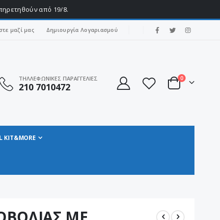
υπηρετηθούν από 19/8.
|
στε μαζί μας
Δημιουργία Λογαριασμού
στοιχεία
ΤΗΛΛΕΦΩΝΙΚΕΣ ΠΑΡΑΓΓΕΛΙΕΣ
0
210 7010472
Cart
L KIT&MORE
ΟΒΟΛΙΑΣ ΜΕ