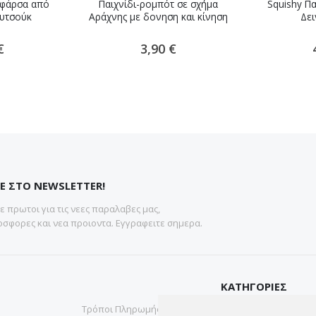
α φάρσα από
Παιχνίδι-ρομπότ σε σχήμα
Squishy Πα
ουτσούκ
Αράχνης με δονηση και κίνηση
Δε
€
3,90 €
Ε ΣΤΟ NEWSLETTER!
 πρωτοι για τις νεες παραλαβες μας,
σφορες και νεα προιοντα. Εγγραφειτε σημερα.
ΚΑΤΗΓΟΡΙΕΣ
Τρόποι Πληρωμής
Gadgets