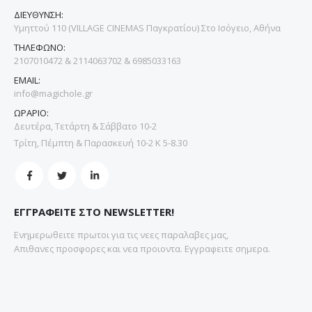
ΔΙΕΥΘΥΝΣΗ:
Υμηττού 110 (VILLAGE CINEMAS Παγκρατίου) Στο Ισόγειο, Αθήνα
ΤΗΛΕΦΩΝΟ:
2107010472 & 2114063702 & 6985033163
EMAIL:
info@magichole.gr
ΩΡΑΡΙΟ:
Δευτέρα, Τετάρτη & Σάββατο 10-2
Τρίτη, Πέμπτη & Παρασκευή 10-2 Κ 5-8.30
ΕΓΓΡΑΦΕΙΤΕ ΣΤΟ NEWSLETTER!
Ενημερωθειτε πρωτοι για τις νεες παραλαβες μας,
Απιθανες προσφορες και νεα προιοντα. Εγγραφειτε σημερα.