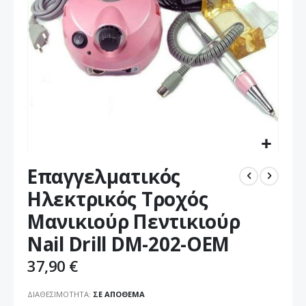
Μετάβαση
Επαγγελματικός
στην
αρχή
Ηλεκτρικός Τροχός
της
Μανικιούρ Πεντικιούρ
συλλογής
εικόνων
Nail Drill DM-202-OEM
37,90 €
ΔΙΑΘΕΣΙΜΌΤΗΤΑ:
ΣΕ ΑΠΌΘΕΜΑ