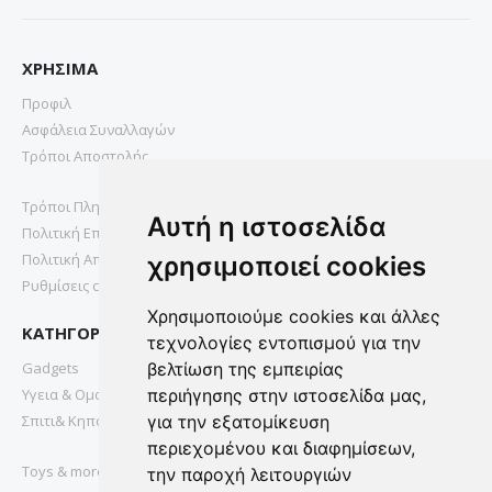
ΧΡΗΣΙΜΑ
Προφιλ
Ασφάλεια Συναλλαγών
Τρόποι Αποστολής
Τρόποι Πληρωμής
Αυτή η ιστοσελίδα
Πολιτική Επιστροφών
Πολιτική Απορρήτου
χρησιμοποιεί cookies
Ρυθμίσεις cookies
Χρησιμοποιούμε cookies και άλλες
ΚΑΤΗΓΟΡΙΕΣ
τεχνολογίες εντοπισμού για την
Gadgets
βελτίωση της εμπειρίας
Υγεια & Ομορφια
περιήγησης στην ιστοσελίδα μας,
Σπιτι& Κηπος
για την εξατομίκευση
περιεχομένου και διαφημίσεων,
Toys & more
την παροχή λειτουργιών