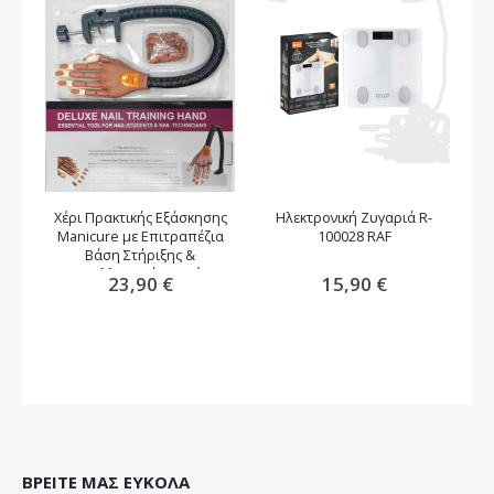
Χέρι Πρακτικής Εξάσκησης
Ηλεκτρονική Ζυγαριά R-
Manicure με Επιτραπέζια
100028 RAF
Μ
Βάση Στήριξης &
Ανταλλακτικά Νυχιών
23,90 €
15,90 €
ΒΡΕΙΤΕ ΜΑΣ ΕΥΚΟΛΑ