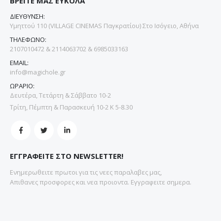
ΒΡΕΙΤΕ ΜΑΣ ΕΥΚΟΛΑ
ΔΙΕΥΘΥΝΣΗ:
Υμηττού 110 (VILLAGE CINEMAS Παγκρατίου) Στο Ισόγειο, Αθήνα
ΤΗΛΕΦΩΝΟ:
2107010472 & 2114063702 & 6985033163
EMAIL:
info@magichole.gr
ΩΡΑΡΙΟ:
Δευτέρα, Τετάρτη & Σάββατο 10-2
Τρίτη, Πέμπτη & Παρασκευή 10-2 Κ 5-8.30
ΕΓΓΡΑΦΕΙΤΕ ΣΤΟ NEWSLETTER!
Ενημερωθειτε πρωτοι για τις νεες παραλαβες μας,
Απιθανες προσφορες και νεα προιοντα. Εγγραφειτε σημερα.