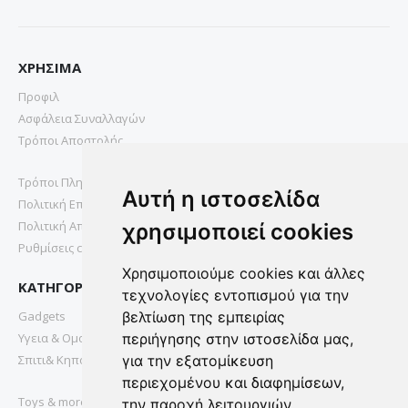
ΧΡΗΣΙΜΑ
Προφιλ
Ασφάλεια Συναλλαγών
Τρόποι Αποστολής
Τρόποι Πληρωμής
Αυτή η ιστοσελίδα
Πολιτική Επιστροφών
Πολιτική Απορρήτου
χρησιμοποιεί cookies
Ρυθμίσεις cookies
Χρησιμοποιούμε cookies και άλλες
ΚΑΤΗΓΟΡΙΕΣ
τεχνολογίες εντοπισμού για την
Gadgets
βελτίωση της εμπειρίας
Υγεια & Ομορφια
περιήγησης στην ιστοσελίδα μας,
Σπιτι& Κηπος
για την εξατομίκευση
περιεχομένου και διαφημίσεων,
Toys & more
την παροχή λειτουργιών