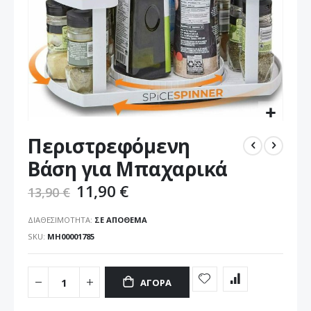
Μετάβαση
Περιστρεφόμενη
στην
αρχή
Βάση για Μπαχαρικά
της
συλλογής
11,90 €
13,90 €
εικόνων
ΔΙΑΘΕΣΙΜΌΤΗΤΑ:
ΣΕ ΑΠΌΘΕΜΑ
SKU
ΜΗ00001785
ΑΓΟΡΆ