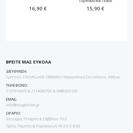
Τυμπάνα και Πιάνο
16,90 €
15,90 €
ΒΡΕΙΤΕ ΜΑΣ ΕΥΚΟΛΑ
ΔΙΕΥΘΥΝΣΗ:
Υμηττού 110 (VILLAGE CINEMAS Παγκρατίου) Στο Ισόγειο, Αθήνα
ΤΗΛΕΦΩΝΟ:
2107010472 & 2114063702 & 6985033163
EMAIL:
info@magichole.gr
ΩΡΑΡΙΟ:
Δευτέρα, Τετάρτη & Σάββατο 10-2
Τρίτη, Πέμπτη & Παρασκευή 10-2 Κ 5-8.30