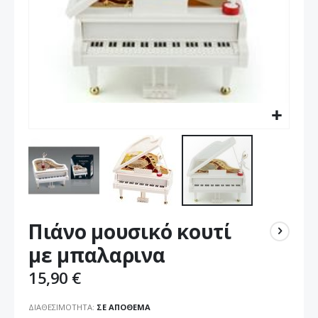
Μετάβαση
Πιάνο μουσικό κουτί
στην
αρχή
με μπαλαρινα
της
συλλογής
15,90 €
εικόνων
ΔΙΑΘΕΣΙΜΌΤΗΤΑ:
ΣΕ ΑΠΌΘΕΜΑ