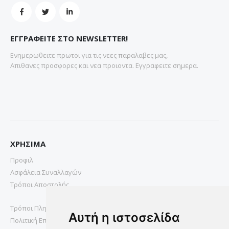
ΕΓΓΡΑΦΕΙΤΕ ΣΤΟ NEWSLETTER!
Ενημερωθειτε πρωτοι για τις νεες παραλαβες μας,
Απιθανες προσφορες και νεα προιοντα. Εγγραφειτε σημερα.
ΧΡΗΣΙΜΑ
Προφιλ
Ασφάλεια Συναλλαγών
Τρόποι Αποστολής
Τρόποι Πληρωμής
Αυτή η ιστοσελίδα
Πολιτική Επιστροφών