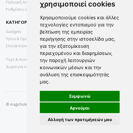
Πολιτική Απορρήτου
χρησιμοποιεί cookies
Ρυθμίσεις cookies
Χρησιμοποιούμε cookies και άλλες
ΚΑΤΗΓΟΡΙΕΣ
τεχνολογίες εντοπισμού για την
Gadgets
βελτίωση της εμπειρίας
Υγεια & Ομορφια
περιήγησης στην ιστοσελίδα μας,
Σπιτι& Κηπος
για την εξατομίκευση
περιεχομένου και διαφημίσεων,
Toys & more
την παροχή λειτουργιών
Δωρα για ολους
κοινωνικών μέσων και την
ανάλυση της επισκεψιμότητάς
μας.
Συμφωνώ
© magichole.gr 2022. All Rights Reserved.
Αρνούμαι
Αλλαγή των προτιμήσεών μου