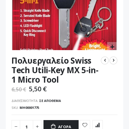
Μετάβαση
Πολυεργαλείο Swiss
στην
αρχή
Tech Utili-Key MX 5-in-
της
1 Micro Tool
συλλογής
εικόνων
5,50 €
6,50 €
ΔΙΑΘΕΣΙΜΌΤΗΤΑ:
ΣΕ ΑΠΌΘΕΜΑ
SKU
ΜΗ00001775
ΑΓΟΡΆ