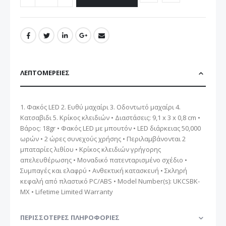
ΛΕΠΤΟΜΈΡΕΙΕΣ
1. Φακός LED 2. Ευθύ μαχαίρι 3. Οδοντωτό μαχαίρι 4.
Κατσαβιδι 5. Κρίκος κλειδιών • Διαστάσεις: 9,1 x 3 x 0,8 cm •
Βάρος: 18gr • Φακός LED με μπουτόν • LED διάρκειας 50,000
ωρών • 2 ώρες συνεχούς χρήσης • Περιλαμβάνονται 2
μπαταρίες λιθίου • Κρίκος κλειδιών γρήγορης
απελευθέρωσης • Μοναδικό πατενταρισμένο σχέδιο •
Συμπαγές και ελαφρύ • Ανθεκτική κατασκευή • Σκληρή
κεφαλή από πλαστικό PC/ABS • Model Number(s): UKCSBK-
MX • Lifetime Limited Warranty
ΠΕΡΙΣΣΌΤΕΡΕΣ ΠΛΗΡΟΦΟΡΊΕΣ