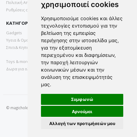
Πολιτική Απορρήτου
χρησιμοποιεί cookies
Ρυθμίσεις cookies
Χρησιμοποιούμε cookies και άλλες
ΚΑΤΗΓΟΡΙΕΣ
τεχνολογίες εντοπισμού για την
Gadgets
βελτίωση της εμπειρίας
Υγεια & Ομορφια
περιήγησης στην ιστοσελίδα μας,
Σπιτι& Κηπος
για την εξατομίκευση
περιεχομένου και διαφημίσεων,
Toys & more
την παροχή λειτουργιών
Δωρα για ολους
κοινωνικών μέσων και την
ανάλυση της επισκεψιμότητάς
μας.
Συμφωνώ
© magichole.gr 2022. All Rights Reserved.
Αρνούμαι
Αλλαγή των προτιμήσεών μου