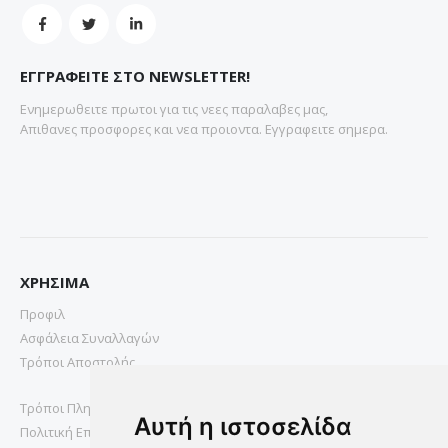
ΕΓΓΡΑΦΕΙΤΕ ΣΤΟ NEWSLETTER!
Ενημερωθειτε πρωτοι για τις νεες παραλαβες μας,
Απιθανες προσφορες και νεα προιοντα. Εγγραφειτε σημερα.
ΧΡΗΣΙΜΑ
Προφιλ
Ασφάλεια Συναλλαγών
Τρόποι Αποστολής
Τρόποι Πληρωμής
Αυτή η ιστοσελίδα
Πολιτική Επιστροφών