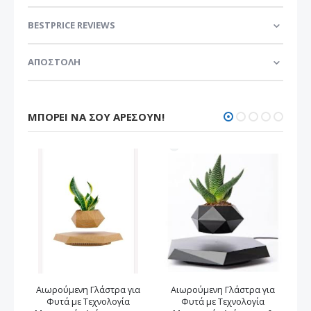
BESTPRICE REVIEWS
ΑΠΟΣΤΟΛΗ
ΜΠΟΡΕΊ ΝΑ ΣΟΥ ΑΡΈΣΟΥΝ!
Αιωρούμενη Γλάστρα για
Αιωρούμενη Γλάστρα για
Φυτά με Τεχνολογία
Φυτά με Τεχνολογία
αν