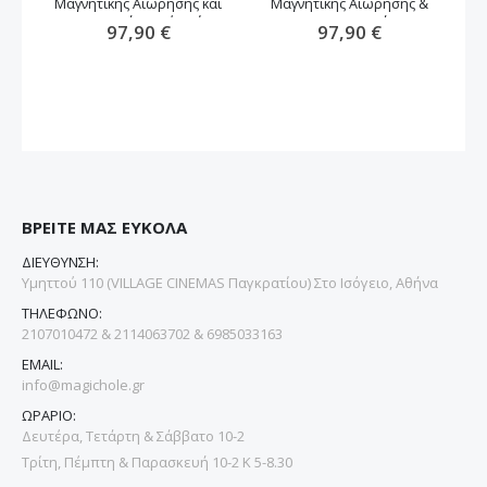
Μαγνητικής Αιώρησης και
Μαγνητικής Αιώρησης &
Περιστροφή -καφέ χρώμα
Περιστροφή
97,90 €
97,90 €
ΒΡΕΙΤΕ ΜΑΣ ΕΥΚΟΛΑ
ΔΙΕΥΘΥΝΣΗ:
Υμηττού 110 (VILLAGE CINEMAS Παγκρατίου) Στο Ισόγειο, Αθήνα
ΤΗΛΕΦΩΝΟ:
2107010472 & 2114063702 & 6985033163
EMAIL:
info@magichole.gr
ΩΡΑΡΙΟ:
Δευτέρα, Τετάρτη & Σάββατο 10-2
Τρίτη, Πέμπτη & Παρασκευή 10-2 Κ 5-8.30