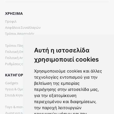
ΧΡΗΣΙΜΑ
Προφιλ
Ασφάλεια Συναλλαγών
Τρόποι Αποστολής
Τρόποι Πληρωμής
Αυτή η ιστοσελίδα
Πολιτική Επιστροφών
Πολιτική Απορρήτου
χρησιμοποιεί cookies
Ρυθμίσεις cookies
Χρησιμοποιούμε cookies και άλλες
ΚΑΤΗΓΟΡΙΕΣ
τεχνολογίες εντοπισμού για την
Gadgets
βελτίωση της εμπειρίας
Υγεια & Ομορφια
περιήγησης στην ιστοσελίδα μας,
Σπιτι& Κηπος
για την εξατομίκευση
περιεχομένου και διαφημίσεων,
Toys & more
την παροχή λειτουργιών
Δωρα για ολους
κοινωνικών μέσων και την