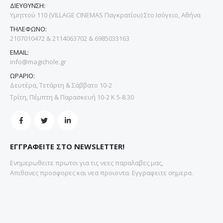
ΔΙΕΥΘΥΝΣΗ:
Υμηττού 110 (VILLAGE CINEMAS Παγκρατίου) Στο Ισόγειο, Αθήνα
ΤΗΛΕΦΩΝΟ:
2107010472 & 2114063702 & 6985033163
EMAIL:
info@magichole.gr
ΩΡΑΡΙΟ:
Δευτέρα, Τετάρτη & Σάββατο 10-2
Τρίτη, Πέμπτη & Παρασκευή 10-2 Κ 5-8.30
ΕΓΓΡΑΦΕΙΤΕ ΣΤΟ NEWSLETTER!
Ενημερωθειτε πρωτοι για τις νεες παραλαβες μας,
Απιθανες προσφορες και νεα προιοντα. Εγγραφειτε σημερα.