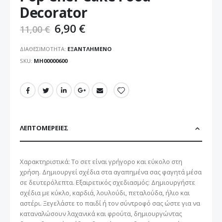
εικόνων
Decorator
6,90 €
11,00 €
ΔΙΑΘΕΣΙΜΌΤΗΤΑ:
ΕΞΑΝΤΛΗΜΈΝΟ
SKU
ΜΗ00000600
ΛΕΠΤΟΜΈΡΕΙΕΣ
Χαρακτηριστικά: Το σετ είναι γρήγορο και εύκολο στη
χρήση. Δημιουργεί σχέδια στα αγαπημένα σας φαγητά μέσα
σε δευτερόλεπτα. Εξαιρετικός σχεδιασμός: Δημιουργήστε
σχέδια με κύκλο, καρδιά, λουλούδι, πεταλούδα, ήλιο και
αστέρι. Ξεγελάστε το παιδί ή τον σύντροφό σας ώστε για να
καταναλώσουν λαχανικά και φρούτα, δημιουργώντας