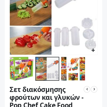
Μετάβαση
Σετ διακόσμησης
στην
αρχή
φρούτων και γλυκών -
της
Pop Chef Cake Food
συλλογής