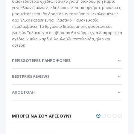
διασκεδαστικά σχέδια! Ιδανικό για τη διακόσμηση πάρτυ
γενεθλίων ή άλλων εκδηλώσεων. Δημιουργήστε μοναδικές
μπουκίτσες που θα δροσίσουν τη γεύση των καλεσμένων
σας! Υλικό κατασκευής: Πλαστικό Η συσκευασία
περιλαμβάνει: 1 x Eργαλείο διακόσμησης φρούτων και
γλυκών Ξυλάκια για σερβίρισμα 6 x Φόρμες για διαφορετικά
σχέδια (κύκλο, καρδιά, λουλούδι, πεταλούδα, ήλιο και
αστέρι)
ΠΕΡΙΣΣΌΤΕΡΕΣ ΠΛΗΡΟΦΟΡΊΕΣ
BESTPRICE REVIEWS
ΑΠΟΣΤΟΛΗ
ΜΠΟΡΕΊ ΝΑ ΣΟΥ ΑΡΈΣΟΥΝ!