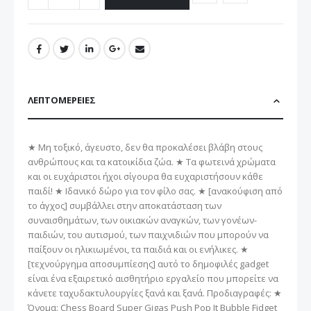
ΛΕΠΤΟΜΈΡΕΙΕΣ
★ Μη τοξικό, άγευστο, δεν θα προκαλέσει βλάβη στους
ανθρώπους και τα κατοικίδια ζώα. ★ Τα φωτεινά χρώματα
και οι ευχάριστοι ήχοι σίγουρα θα ευχαριστήσουν κάθε
παιδί! ★ Ιδανικό δώρο για τον φίλο σας. ★ [ανακούφιση από
το άγχος] συμβάλλει στην αποκατάσταση των
συναισθημάτων, των οικιακών αναγκών, των γονέων-
παιδιών, του αυτισμού, των παιχνιδιών που μπορούν να
παίξουν οι ηλικιωμένοι, τα παιδιά και οι ενήλικες. ★
[τεχνούργημα αποσυμπίεσης] αυτό το δημοφιλές gadget
είναι ένα εξαιρετικό αισθητήριο εργαλείο που μπορείτε να
κάνετε ταχυδακτυλουργίες ξανά και ξανά. Προδιαγραφές: ★
Όνομα: Chess Board Super Gigas Push Pop It Bubble Fidget