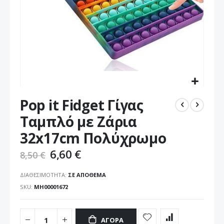
Μετάβαση
Pop it Fidget Γίγας
στην
αρχή
Ταμπλό με Ζάρια
της
32x17cm Πολύχρωμο
συλλογής
εικόνων
6,60 €
8,50 €
ΔΙΑΘΕΣΙΜΌΤΗΤΑ:
ΣΕ ΑΠΌΘΕΜΑ
SKU
ΜΗ00001672
ΑΓΟΡΆ