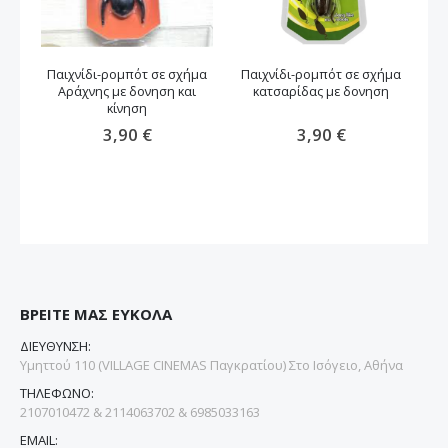
Παιχνίδι-ρομπότ σε σχήμα
Παιχνίδι-ρομπότ σε σχήμα
Π
Αράχνης με δονηση και
κατσαρίδας με δονηση
κίνηση
3,90 €
3,90 €
ΒΡΕΙΤΕ ΜΑΣ ΕΥΚΟΛΑ
ΔΙΕΥΘΥΝΣΗ:
Υμηττού 110 (VILLAGE CINEMAS Παγκρατίου) Στο Ισόγειο, Αθήνα
ΤΗΛΕΦΩΝΟ:
2107010472 & 2114063702 & 6985033163
EMAIL: