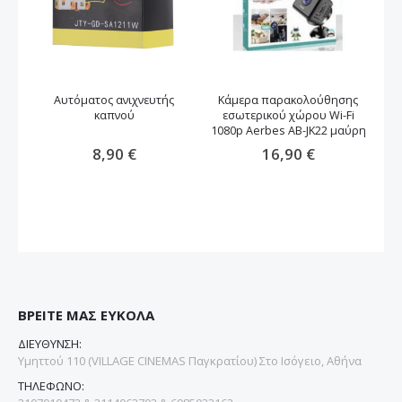
Αυτόματος ανιχνευτής
Κάμερα παρακολούθησης
καπνού
εσωτερικού χώρου Wi-Fi
1080p Aerbes AB-JK22 μαύρη
εσ
8,90 €
16,90 €
ΒΡΕΙΤΕ ΜΑΣ ΕΥΚΟΛΑ
ΔΙΕΥΘΥΝΣΗ:
Υμηττού 110 (VILLAGE CINEMAS Παγκρατίου) Στο Ισόγειο, Αθήνα
ΤΗΛΕΦΩΝΟ: