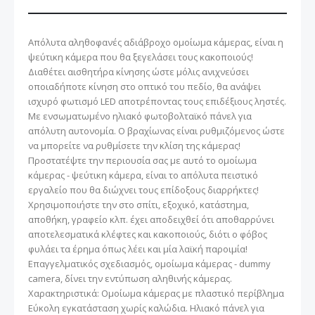
Απόλυτα αληθοφανές αδιάβροχο ομοίωμα κάμερας, είναι η
ψεύτικη κάμερα που θα ξεγελάσει τους κακοποιούς!
Διαθέτει αισθητήρα κίνησης ώστε μόλις ανιχνεύσει
οποιαδήποτε κίνηση στο οπτικό του πεδίο, θα ανάψει
ισχυρό φωτισμό LED αποτρέποντας τους επιδέξιους ληστές.
Με ενσωματωμένο ηλιακό φωτοβολταϊκό πάνελ για
απόλυτη αυτονομία. Ο βραχίωνας είναι ρυθμιζόμενος ώστε
να μπορείτε να ρυθμίσετε την κλίση της κάμερας!
Προστατέψτε την περιουσία σας με αυτό το ομοίωμα
κάμερας - ψεύτικη κάμερα, είναι το απόλυτα πειστικό
εργαλείο που θα διώχνει τους επίδοξους διαρρήκτες!
Χρησιμοποιήστε την στο σπίτι, εξοχικό, κατάστημα,
αποθήκη, γραφείο κλπ. έχει αποδειχθεί ότι αποθαρρύνει
αποτελεσματικά κλέφτες και κακοποιούς, διότι ο φόβος
φυλάει τα έρημα όπως λέει και μία λαϊκή παροιμία!
Επαγγελματικός σχεδιασμός, ομοίωμα κάμερας - dummy
camera, δίνει την εντύπωση αληθινής κάμερας.
Χαρακτηριστικά: Ομοίωμα κάμερας με πλαστικό περίβλημα
Εύκολη εγκατάσταση χωρίς καλώδια. Ηλιακό πάνελ για