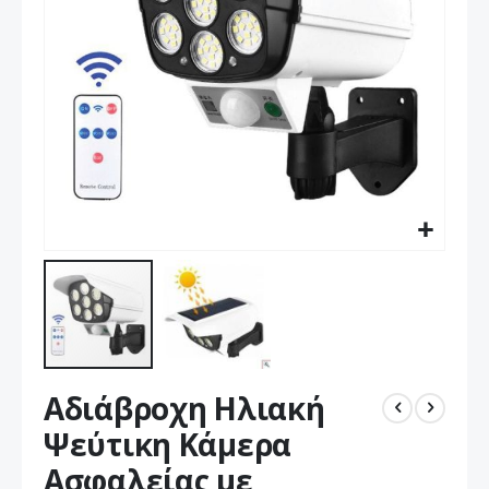
Μετάβαση
Αδιάβροχη Ηλιακή
στην
αρχή
Ψεύτικη Κάμερα
της
Ασφαλείας με
συλλογής