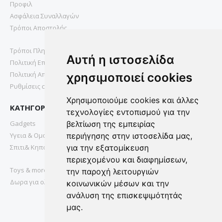
Προφιλ
Ασφάλεια Συναλλαγών
Τρόποι Αποστολής
Τρόποι Πληρωμής
Αυτή η ιστοσελίδα
Πολιτική Επιστροφών
Πολιτική Απορρήτου
χρησιμοποιεί cookies
Ρυθμίσεις cookies
Χρησιμοποιούμε cookies και άλλες
ΚΑΤΗΓΟΡΙΕΣ
τεχνολογίες εντοπισμού για την
Gadgets
βελτίωση της εμπειρίας
Υγεια & Ομορφια
περιήγησης στην ιστοσελίδα μας,
Σπιτι& Κηπος
για την εξατομίκευση
περιεχομένου και διαφημίσεων,
Toys & more
την παροχή λειτουργιών
Δωρα για ολους
κοινωνικών μέσων και την
ανάλυση της επισκεψιμότητάς
μας.