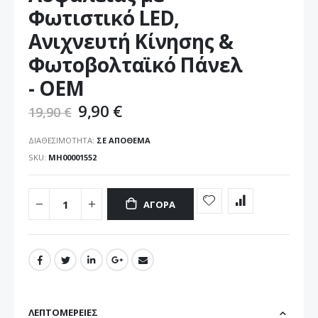
εικόνων
Φωτιστικό LED,
Ανιχνευτή Κίνησης &
Φωτοβολταϊκό Πάνελ
- ΟΕΜ
9,90 €
19,90 €
ΔΙΑΘΕΣΙΜΌΤΗΤΑ:
ΣΕ ΑΠΌΘΕΜΑ
SKU
ΜΗ00001552
ΑΓΟΡΆ
ΛΕΠΤΟΜΈΡΕΙΕΣ