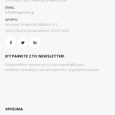
2107010472 & 2114063702 & 6985033163
EMAIL:
info@magichole.gr
ΩΡΑΡΙΟ:
Δευτέρα, Τετάρτη & Σάββατο 10-2
Τρίτη, Πέμπτη & Παρασκευή 10-2 Κ 5-8.30
ΕΓΓΡΑΦΕΙΤΕ ΣΤΟ NEWSLETTER!
Ενημερωθειτε πρωτοι για τις νεες παραλαβες μας,
Απιθανες προσφορες και νεα προιοντα. Εγγραφειτε σημερα.
ΧΡΗΣΙΜΑ