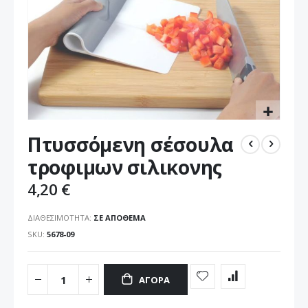
Μετάβαση
Πτυσσόμενη σέσουλα
στην
αρχή
τροφιμων σιλικονης
της
συλλογής
4,20 €
εικόνων
ΔΙΑΘΕΣΙΜΌΤΗΤΑ:
ΣΕ ΑΠΌΘΕΜΑ
SKU
5678-09
ΑΓΟΡΆ