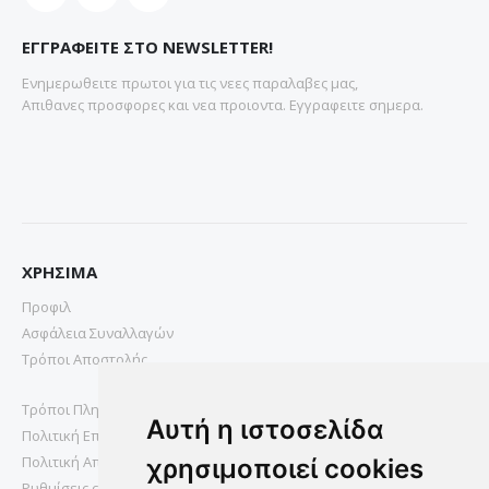
ΕΓΓΡΑΦΕΙΤΕ ΣΤΟ NEWSLETTER!
Ενημερωθειτε πρωτοι για τις νεες παραλαβες μας,
Απιθανες προσφορες και νεα προιοντα. Εγγραφειτε σημερα.
ΧΡΗΣΙΜΑ
Προφιλ
Ασφάλεια Συναλλαγών
Τρόποι Αποστολής
Τρόποι Πληρωμής
Αυτή η ιστοσελίδα
Πολιτική Επιστροφών
Πολιτική Απορρήτου
χρησιμοποιεί cookies
Ρυθμίσεις cookies