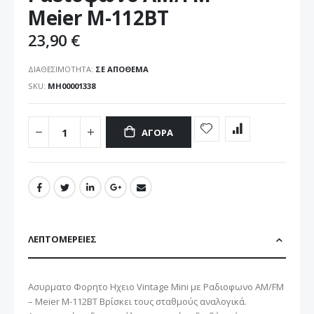
εικόνων
Meier M-112BT
23,90 €
ΔΙΑΘΕΣΙΜΌΤΗΤΑ:
ΣΕ ΑΠΌΘΕΜΑ
SKU
ΜΗ00001338
ΑΓΟΡΆ
ΛΕΠΤΟΜΈΡΕΙΕΣ
Ασυρματο Φορητο Ηχειο Vintage Mini με Ραδιοφωνο AM/FM
– Meier M-112BT Βρίσκει τους σταθμούς αναλογικά.