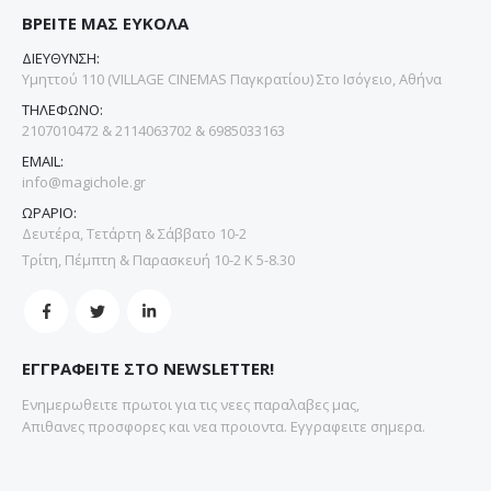
ΒΡΕΙΤΕ ΜΑΣ ΕΥΚΟΛΑ
ΔΙΕΥΘΥΝΣΗ:
Υμηττού 110 (VILLAGE CINEMAS Παγκρατίου) Στο Ισόγειο, Αθήνα
ΤΗΛΕΦΩΝΟ:
2107010472 & 2114063702 & 6985033163
EMAIL:
info@magichole.gr
ΩΡΑΡΙΟ:
Δευτέρα, Τετάρτη & Σάββατο 10-2
Τρίτη, Πέμπτη & Παρασκευή 10-2 Κ 5-8.30
ΕΓΓΡΑΦΕΙΤΕ ΣΤΟ NEWSLETTER!
Ενημερωθειτε πρωτοι για τις νεες παραλαβες μας,
Απιθανες προσφορες και νεα προιοντα. Εγγραφειτε σημερα.