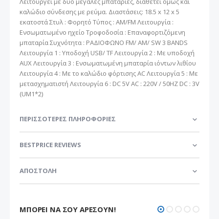
Λειτουργεί με δυο μεγάλες μπαταρίες, διαθέτει όμως και
καλώδιο σύνδεσης με ρεύμα. Διαστάσεις: 18.5 x 12 x 5
εκατοστά Στυλ : Φορητό Τύπος : ΑΜ/FM Λειτουργία :
Ενσωματωμένο ηχείο Τροφοδοσία : Επαναφορτιζόμενη
μπαταρία Συχνότητα : ΡΑΔΙΟΦΩΝΟ FM/ AM/ SW 3 BANDS
Λειτουργία 1 : Υποδοχή USB/ TF Λειτουργία 2 : Με υποδοχή
AUX Λειτουργία 3 : Ενσωματωμένη μπαταρία ιόντων λιθίου
Λειτουργία 4 : Με το καλώδιο φόρτισης AC Λειτουργία 5 : Με
μετασχηματιστή Λειτουργία 6 : DC 5V AC : 220V / 50HZ DC : 3V
(UM1*2)
ΠΕΡΙΣΣΌΤΕΡΕΣ ΠΛΗΡΟΦΟΡΊΕΣ
BESTPRICE REVIEWS
ΑΠΟΣΤΟΛΗ
ΜΠΟΡΕΊ ΝΑ ΣΟΥ ΑΡΈΣΟΥΝ!