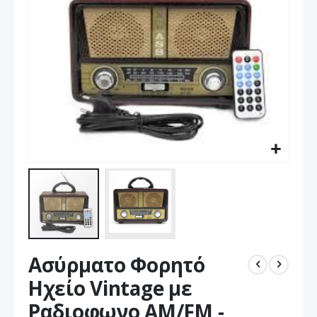
Μετάβαση
Ασύρματο Φορητό
στην
αρχή
Ηχείο Vintage με
της
Ραδιοφωνο AM/FM -
συλλογής