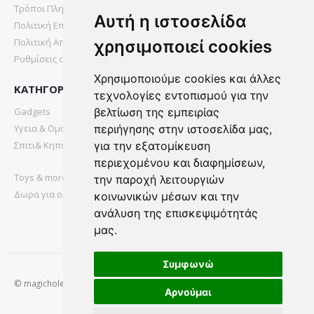
Τρόποι Πληρωμής
Αυτή η ιστοσελίδα
Πολιτική Επιστροφών
Πολιτική Απορρήτου
χρησιμοποιεί cookies
Ρυθμίσεις cookies
Χρησιμοποιούμε cookies και άλλες
ΚΑΤΗΓΟΡΙΕΣ
τεχνολογίες εντοπισμού για την
Gadgets
βελτίωση της εμπειρίας
Υγεια & Ομορφια
περιήγησης στην ιστοσελίδα μας,
Σπιτι& Κηπος
για την εξατομίκευση
περιεχομένου και διαφημίσεων,
Toys & more
την παροχή λειτουργιών
Δωρα για ολους
κοινωνικών μέσων και την
ανάλυση της επισκεψιμότητάς
μας.
Συμφωνώ
© magichole.gr 2022. All Rights Reserved.
Αρνούμαι