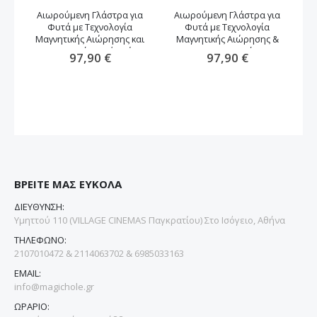
Αιωρούμενη Γλάστρα για
Αιωρούμενη Γλάστρα για
Φυτά με Τεχνολογία
Φυτά με Τεχνολογία
αν
Μαγνητικής Αιώρησης και
Μαγνητικής Αιώρησης &
Περιστροφή -καφέ χρώμα
Περιστροφή
97,90 €
97,90 €
ΒΡΕΙΤΕ ΜΑΣ ΕΥΚΟΛΑ
ΔΙΕΥΘΥΝΣΗ:
Υμηττού 110 (VILLAGE CINEMAS Παγκρατίου) Στο Ισόγειο, Αθήνα
ΤΗΛΕΦΩΝΟ:
2107010472 & 2114063702 & 6985033163
EMAIL:
info@magichole.gr
ΩΡΑΡΙΟ: