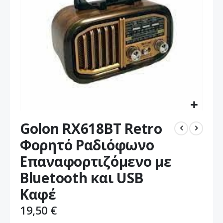
Μετάβαση
Golon RX618BT Retro
στην
αρχή
Φορητό Ραδιόφωνο
της
Επαναφορτιζόμενο με
συλλογής
εικόνων
Bluetooth και USB
Καφέ
19,50 €