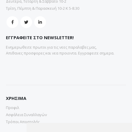
Δευτέρα, Τετάρτη & Σάββατο 10-2
Τρίτη, Πέμπτη & Παρασκευή 10-2 Κ 5-8.30
ΕΓΓΡΑΦΕΙΤΕ ΣΤΟ NEWSLETTER!
Ενημερωθειτε πρωτοι για τις νεες παραλαβες μας,
Απιθανες προσφορες και νεα προιοντα. Εγγραφειτε σημερα.
ΧΡΗΣΙΜΑ
Προφιλ
Ασφάλεια Συναλλαγών
Τρόποι Αποστολής