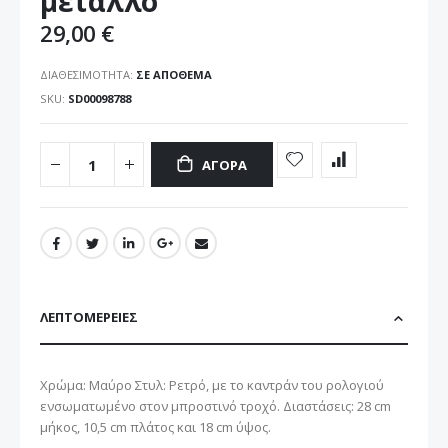
μέταλλο
29,00 €
ΔΙΑΘΕΣΙΜΌΤΗΤΑ:
ΣΕ ΑΠΌΘΕΜΑ
SKU
SD00098788
ΑΓΟΡΆ
ΛΕΠΤΟΜΈΡΕΙΕΣ
Χρώμα: Μαύρο Στυλ: Ρετρό, με το καντράν του ρολογιού
ενσωματωμένο στον μπροστινό τροχό. Διαστάσεις: 28 cm
μήκος, 10,5 cm πλάτος και 18 cm ύψος.