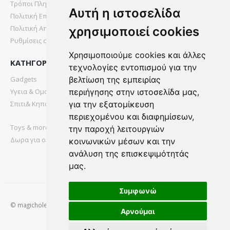
Τρόποι Πληρωμής
Αυτή η ιστοσελίδα
Πολιτική Επιστροφών
Πολιτική Απορρήτου
χρησιμοποιεί cookies
Ρυθμίσεις cookies
Χρησιμοποιούμε cookies και άλλες
ΚΑΤΗΓΟΡΙΕΣ
τεχνολογίες εντοπισμού για την
Gadgets
βελτίωση της εμπειρίας
Υγεια & Ομορφια
περιήγησης στην ιστοσελίδα μας,
Σπιτι& Κηπος
για την εξατομίκευση
περιεχομένου και διαφημίσεων,
Toys & more
την παροχή λειτουργιών
Δωρα για ολους
κοινωνικών μέσων και την
ανάλυση της επισκεψιμότητάς
μας.
Συμφωνώ
© magichole.gr 2022. All Rights Reserved.
Αρνούμαι