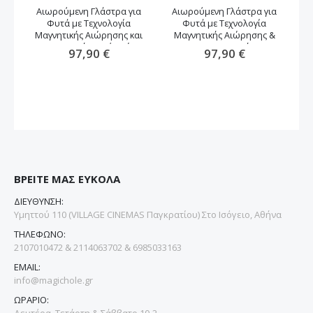
Αιωρούμενη Γλάστρα για
Αιωρούμενη Γλάστρα για
Φυτά με Τεχνολογία
Φυτά με Τεχνολογία
αν
Μαγνητικής Αιώρησης και
Μαγνητικής Αιώρησης &
Περιστροφή -καφέ χρώμα
Περιστροφή
97,90 €
97,90 €
ΒΡΕΙΤΕ ΜΑΣ ΕΥΚΟΛΑ
ΔΙΕΥΘΥΝΣΗ:
Υμηττού 110 (VILLAGE CINEMAS Παγκρατίου) Στο Ισόγειο, Αθήνα
ΤΗΛΕΦΩΝΟ:
2107010472 & 2114063702 & 6985033163
EMAIL:
info@magichole.gr
ΩΡΑΡΙΟ:
Δευτέρα, Τετάρτη & Σάββατο 10-2