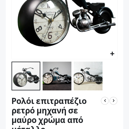
Μετάβαση
Ρολόι επιτραπέζιο
στην
αρχή
ρετρό μηχανή σε
της
μαύρο χρώμα από
συλλογής
εικόνων