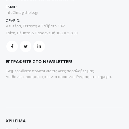
EMAIL:
info@magichole.gr
ΩΡΑΡΙΟ:
Δευτέρα, Τετάρτη & Σάββατο 10-2
Τρίτη, Πέμπτη & Παρασκευή 10-2 Κ 5-8.30
ΕΓΓΡΑΦΕΙΤΕ ΣΤΟ NEWSLETTER!
Ενημερωθειτε πρωτοι για τις νεες παραλαβες μας,
Απιθανες προσφορες και νεα προιοντα. Εγγραφειτε σημερα.
ΧΡΗΣΙΜΑ