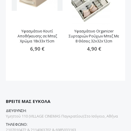
Υφασμάτινο Κουτί
Υφασμάτινο Organizer
Δ
Αποθήκευσης σε Μπεζ
Συρταριών Ρούχων Μπεζ Mε
Χρώμα 18x33x15cm
8 Θέσεις 32x32x12cm
6,90 €
4,90 €
ΒΡΕΙΤΕ ΜΑΣ ΕΥΚΟΛΑ
ΔΙΕΥΘΥΝΣΗ:
Υμηττού 110 (VILLAGE CINEMAS Παγκρατίου) Στο Ισόγειο, Αθήνα
ΤΗΛΕΦΩΝΟ:
2107010472 & 2114063702 & 6985033163