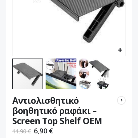
Μετάβαση
Αντιολισθητικό
στην
αρχή
βοηθητικό ραφάκι –
της
Screen Top Shelf OEM
συλλογής
εικόνων
6,90 €
11,90 €