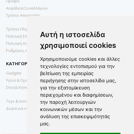
Προφιλ
Ασφάλεια Συναλλαγών
Τρόποι Αποστολής
Τρόποι Πληρωμής
Αυτή η ιστοσελίδα
Πολιτική Επιστροφών
Πολιτική Απορρήτου
χρησιμοποιεί cookies
Ρυθμίσεις cookies
Χρησιμοποιούμε cookies και άλλες
ΚΑΤΗΓΟΡΙΕΣ
τεχνολογίες εντοπισμού για την
Gadgets
βελτίωση της εμπειρίας
Υγεια & Ομορφια
περιήγησης στην ιστοσελίδα μας,
Σπιτι& Κηπος
για την εξατομίκευση
περιεχομένου και διαφημίσεων,
Toys & more
την παροχή λειτουργιών
Δωρα για ολους
κοινωνικών μέσων και την
ανάλυση της επισκεψιμότητάς
μας.