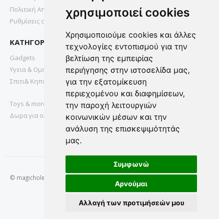
Πολιτική Απορρήτου
χρησιμοποιεί cookies
Ρυθμίσεις cookies
Χρησιμοποιούμε cookies και άλλες
ΚΑΤΗΓΟΡΙΕΣ
τεχνολογίες εντοπισμού για την
Gadgets
βελτίωση της εμπειρίας
Υγεια & Ομορφια
περιήγησης στην ιστοσελίδα μας,
Σπιτι& Κηπος
για την εξατομίκευση
περιεχομένου και διαφημίσεων,
Toys & more
την παροχή λειτουργιών
Δωρα για ολους
κοινωνικών μέσων και την
ανάλυση της επισκεψιμότητάς
μας.
Συμφωνώ
© magichole.gr 2022. All Rights Reserved.
Αρνούμαι
Αλλαγή των προτιμήσεών μου