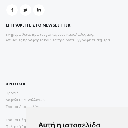
ΕΓΓΡΑΦΕΙΤΕ ΣΤΟ NEWSLETTER!
Ενημερωθειτε πρωτοι για τις νεες παραλαβες μας,
Απιθανες προσφορες και νεα προιοντα. Εγγραφειτε σημερα.
ΧΡΗΣΙΜΑ
Προφιλ
Ασφάλεια Συναλλαγών
Τρόποι Αποστολής
Τρόποι Πληρωμής
Αυτή η ιστοσελίδα
Πολιτική Επιστροφών