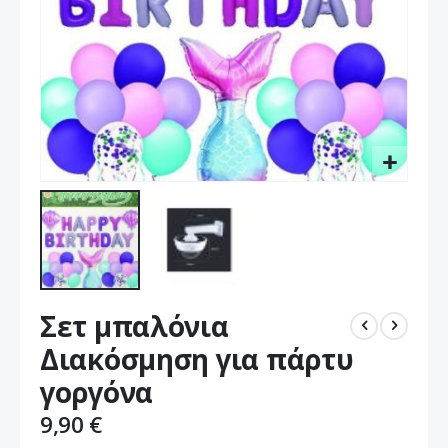
Μετάβαση
Σετ μπαλόνια
στην
αρχή
Διακόσμηση για πάρτυ
της
γοργόνα
συλλογής
εικόνων
9,90 €