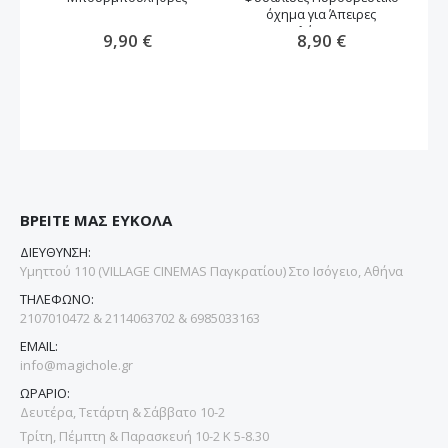
όχημα για Άπειρες
Πολύχρωμες
9,90 €
8,90 €
Σαπουνοφουσκες
ΒΡΕΙΤΕ ΜΑΣ ΕΥΚΟΛΑ
ΔΙΕΥΘΥΝΣΗ:
Υμηττού 110 (VILLAGE CINEMAS Παγκρατίου) Στο Ισόγειο, Αθήνα
ΤΗΛΕΦΩΝΟ:
2107010472 & 2114063702 & 6985033163
EMAIL:
info@magichole.gr
ΩΡΑΡΙΟ:
Δευτέρα, Τετάρτη & Σάββατο 10-2
Τρίτη, Πέμπτη & Παρασκευή 10-2 Κ 5-8.30