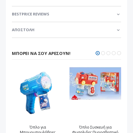
BESTPRICE REVIEWS
ΑΠΟΣΤΟΛΗ
ΜΠΟΡΕΊ ΝΑ ΣΟΥ ΑΡΈΣΟΥΝ!
Όπλο για
Όπλο Συσκευή για
Φω
Μπουρμπουλήθρες
Φυσαλιδες Πυροσβεστικό
τ