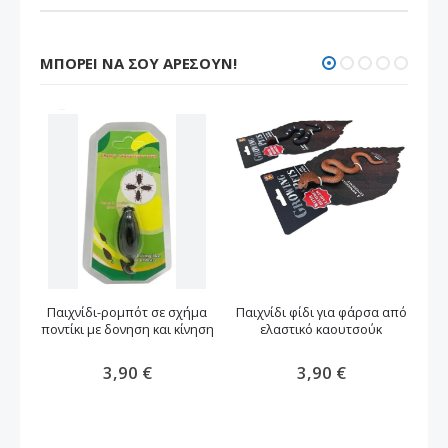
ΜΠΟΡΕΊ ΝΑ ΣΟΥ ΑΡΈΣΟΥΝ!
Παιχνίδι-ρομπότ σε σχήμα
Παιχνίδι φίδι για φάρσα από
Π
ποντίκι με δονηση και κίνηση
ελαστικό καουτσούκ
3,90 €
3,90 €