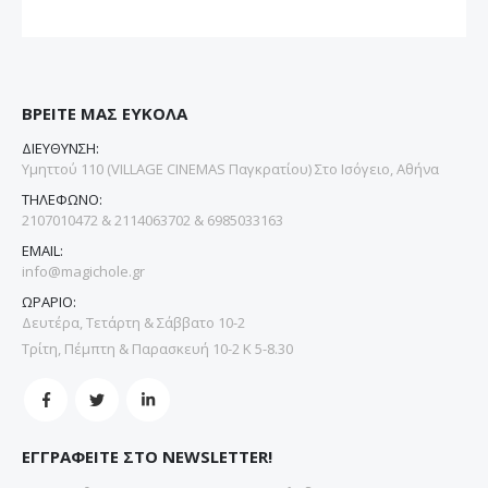
ΒΡΕΙΤΕ ΜΑΣ ΕΥΚΟΛΑ
ΔΙΕΥΘΥΝΣΗ:
Υμηττού 110 (VILLAGE CINEMAS Παγκρατίου) Στο Ισόγειο, Αθήνα
ΤΗΛΕΦΩΝΟ:
2107010472 & 2114063702 & 6985033163
EMAIL:
info@magichole.gr
ΩΡΑΡΙΟ:
Δευτέρα, Τετάρτη & Σάββατο 10-2
Τρίτη, Πέμπτη & Παρασκευή 10-2 Κ 5-8.30
ΕΓΓΡΑΦΕΙΤΕ ΣΤΟ NEWSLETTER!