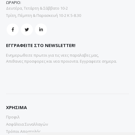
ΩΡΑΡΙΟ:
Δευτέρα, Τετάρτη & Σάββατο 10-2
Τρίτη, Πέμπτη & Παρασκευή 10-2 Κ 5-8.30
ΕΓΓΡΑΦΕΙΤΕ ΣΤΟ NEWSLETTER!
Ενημερωθειτε πρωτοι για τις νεες παραλαβες μας,
Απιθανες προσφορες και νεα προιοντα. Εγγραφειτε σημερα.
ΧΡΗΣΙΜΑ
Προφιλ
Ασφάλεια Συναλλαγών
Τρόποι Αποστολής