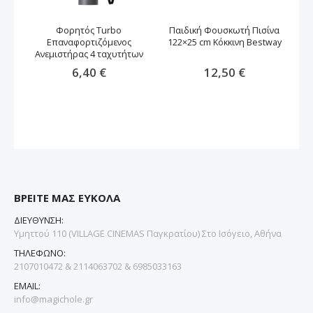
Φορητός Turbo
Παιδική Φουσκωτή Πισίνα
Φο
Επαναφορτιζόμενος
122×25 cm Κόκκινη Bestway
Ανεμιστήρας 4 ταχυτήτων
6,40 €
12,50 €
ΒΡΕΙΤΕ ΜΑΣ ΕΥΚΟΛΑ
ΔΙΕΥΘΥΝΣΗ:
Υμηττού 110 (VILLAGE CINEMAS Παγκρατίου) Στο Ισόγειο, Αθήνα
ΤΗΛΕΦΩΝΟ:
2107010472 & 2114063702 & 6985033163
EMAIL:
info@magichole.gr