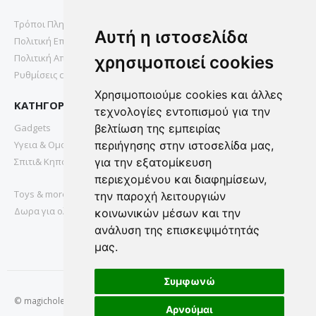
Τρόποι Πληρωμής
Αυτή η ιστοσελίδα
Πολιτική Επιστροφών
Πολιτική Απορρήτου
χρησιμοποιεί cookies
Ρυθμίσεις cookies
Χρησιμοποιούμε cookies και άλλες
ΚΑΤΗΓΟΡΙΕΣ
τεχνολογίες εντοπισμού για την
Gadgets
βελτίωση της εμπειρίας
Υγεια & Ομορφια
περιήγησης στην ιστοσελίδα μας,
Σπιτι& Κηπος
για την εξατομίκευση
περιεχομένου και διαφημίσεων,
Toys & more
την παροχή λειτουργιών
Δωρα για ολους
κοινωνικών μέσων και την
ανάλυση της επισκεψιμότητάς
μας.
Συμφωνώ
© magichole.gr 2022. All Rights Reserved.
Αρνούμαι